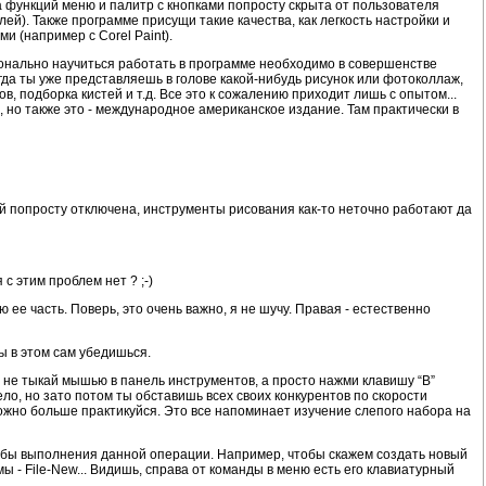
 функций меню и палитр с кнопками попросту скрыта от пользователя
й). Также программе присущи такие качества, как легкость настройки и
и (например с Corel Paint).
онально научиться работать в программе необходимо в совершенстве
гда ты уже представляешь в голове какой-нибудь рисунок или фотоколлаж,
в, подборка кистей и т.д. Все это к сожалению приходит лишь с опытом...
, но также это - международное американское издание. Там практически в
ей попросту отключена, инструменты рисования как-то неточно работают да
с этим проблем нет ? ;-)
 ее часть. Поверь, это очень важно, я не шучу. Правая - естественно
ы в этом сам убедишься.
то не тыкай мышью в панель инструментов, а просто нажми клавишу “B”
ло, но зато потом ты обставишь всех своих конкурентов по скорости
можно больше практикуйся. Это все напоминает изучение слепого набора на
собы выполнения данной операции. Например, чтобы скажем создать новый
ы - File-New... Видишь, справа от команды в меню есть его клавиатурный