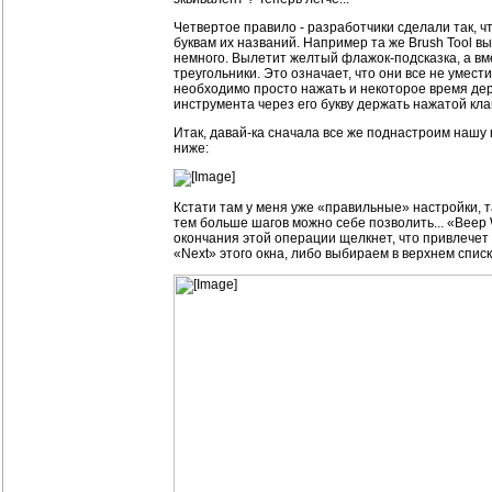
Четвертое правило - разработчики сделали так, ч
буквам их названий. Например та же Brush Tool в
немного. Вылетит желтый флажок-подсказка, а вме
треугольники. Это означает, что они все не умес
необходимо просто нажать и некоторое время держ
инструмента через его букву держать нажатой кла
Итак, давай-ка сначала все же поднастроим нашу п
ниже:
Кстати там у меня уже «правильные» настройки, та
тем больше шагов можно себе позволить... «Beep
окончания этой операции щелкнет, что привлечет 
«Next» этого окна, либо выбираем в верхнем спис