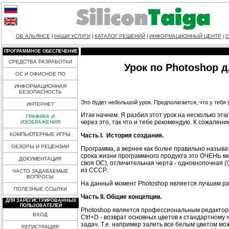
ОБ АЛЬЯНСЕ
НАШИ УСЛУГИ
КАТАЛОГ РЕШЕНИЙ
ИНФОРМАЦИОННЫЙ ЦЕНТР
С
|
|
|
|
ПРОГРАММНОЕ ОБЕСПЕЧЕНИЕ
СРЕДСТВА РАЗРАБОТКИ
Урок по Photoshop д
ОС И ОФИСНОЕ ПО
ИНФОРМАЦИОННАЯ
БЕЗОПАСНОСТЬ
Это будет небольшой урок. Предполагается, что у тебя у
ИНТЕРНЕТ
Итак начнем. Я разбил этот урок на несколько э
ГРАФИКА И
через это, так что и тебе рекомендую. К сожале
ИЗОБРАЖЕНИЯ
КОМПЬЮТЕРНЫЕ ИГРЫ
Часть I. История создания.
ОБЗОРЫ И РЕЦЕНЗИИ
Программа, а вернее как более правильно называ
срока жизни программного продукта это ОЧЕНЬ мн
ДОКУМЕНТАЦИЯ
своя ОС), отличительная черта - однокнопочная (
из СССР.
ЧАСТО ЗАДАВАЕМЫЕ
ВОПРОСЫ
На данный момент Photoshop является лучшим ра
ПОЛЕЗНЫЕ ССЫЛКИ
Часть II. Общие концепции.
ДЛЯ ЗАРЕГИСТРИРОВАННЫХ
ПОЛЬЗОВАТЕЛЕЙ
Photoshop является профессиональным редактор
ВХОД
Ctrl+D - возврат основных цветов к стандартному
задач. Т.е. например залить все белым цветом мо
РЕГИСТРАЦИЯ