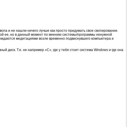
вопа и не нашли ничего лучше как просто придумать свое свопирование.
ятой ее, но в данный момент по мнению системы/программы ненужной
ровождаются медитациями возле временно подвиснувшего компьютера и
ный диск. Т.е. не например «C», где у тебя стоит система Windows и где она