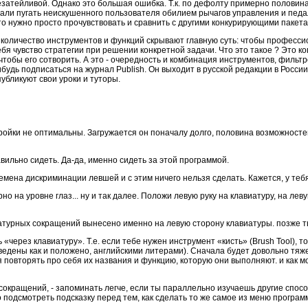
затейливой. Однако это большая ошибка. Т.к. по дефолту примерно половина
али пугать неискушенного пользователя обилием рычагов управления и педале
то нужно просто прочувствовать и сравнить с другими конкурирующими пакетам
количество инструментов и функций скрывают главную суть: чтобы професси
бя чувство стратегии при решении конкретной задачи. Что это такое ? Это ко
чтобы его сотворить. А это - очередность и комбинация инструментов, фильтро
ибудь подписаться на журнал Publish. Он выходит в русской редакции в России
бликуют свои уроки и туторы.
тройки не оптимальны. Загружается он поначалу долго, половина возможност
ильно сидеть. Да-да, именно сидеть за этой программой.
мена дискриминации левшей и с этим ничего нельзя сделать. Кажется, у тебя 
 на уровне глаз... ну и так далее. Положи левую руку на клавиатуру, на левую
атурных сокращений вынесено именно на левую сторону клавиатуры. позже т
«через клавиатуру». Т.е. если тебе нужен инструмент «кисть» (Brush Tool), 
едены как и положено, английскими литерами). Сначала будет довольно тяже
 повторять про себя их названия и функцию, которую они выполняют. и как 
 сокращений, - запоминать легче, если ты параллельно изучаешь другие спо
 подсмотреть подсказку перед тем, как сделать то же самое из меню программ