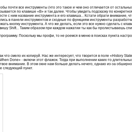
тобы почти все инструменты (что это такое и чем оно отличается от остальн
ызывается по клавише «В» и так далее. Чтобы увидеть подсказку по конкретн
сте с ним название инструмента и его клавиша... Кстати обрати внимание, 
тились в панели инструментов и сходные по функциям инструменты разработч
ать кнопку инструмента. А что же делать, если это все нужно сделать с клав
вишу Shift... Таким образом при каждом нажатии ты как бы пролистываешь спи
рограмму. Поскольку мы профи, то не роемся в меню в поисках пункта настроек
к что смело их копируй. Нас же интересует, что творится в поле «History Sta
 When Done» - включи этот флажок. Тогда при выполнении каких-то длительны
твое внимание. В этом окне нам больше делать нечего, однако из-за обширно
ке следующий пункт.