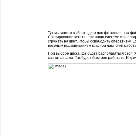
Тут мы можем выбрать диск для фотошоповых файл
Свопирование кстати - это когда системе или пр
сгружать на винт, чтобы освободить оперативку.
веселым подмигиванием красной лампочки работы
При выборе диска, где будет располагаться своп (
свопится сама. Так будет быстрее работать. И да