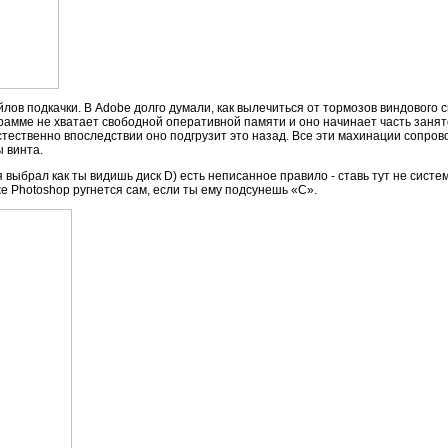
ов подкачки. В Adobe долго думали, как вылечиться от тормозов виндового с
ограмме не хватает свободной оперативной памяти и оно начинает часть зан
 Естественно впоследствии оно подгрузит это назад. Все эти махинации соп
 винта.
я выбрал как ты видишь диск D) есть неписанное правило - ставь тут не систем
же Photoshop ругнется сам, если ты ему подсунешь «С».