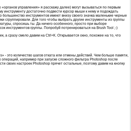
ых «органов управления» я расскажу далее) могут вызываться по первым
ому инструменту достаточно подвести курсор мыши к нему и подождать
что большинство инструментов имеют внизу своего значка маленькие черные
ики сгруппировали. Для того чтобы выбрать другие инструменты из группы
иатуры, спросишь ты. Да ничего особенного, просто при выборе
сок инструментов группы. Попробуй потренироваться на Brush Tool ;-)
, а сразу смело давим на Ctrl+K. Открывается окно, похожее на то, что
tes» - это количество шагов отката или отмены действий. Чем больше памяти,
х операций, например при запуске сложного фильтра Photoshop после
сти своих настроек Photoshop прячет остальные, поэтому давим на кнопку