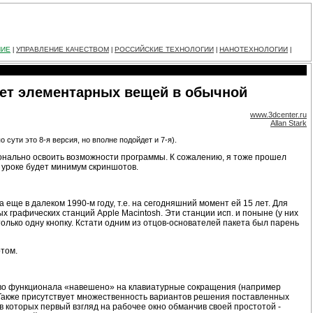
НИЕ
УПРАВЛЕНИЕ КАЧЕСТВОМ
РОССИЙСКИЕ ТЕХНОЛОГИИ
НАНОТЕХНОЛОГИИ
|
|
|
|
знает элементарных вещей в обычной
www.3dcenter.ru
Allan Stark
 сути это 8-я версия, но вполне подойдет и 7-я).
сконально освоить возможности программы. К сожалению, я тоже прошел
 уроке будет минимум скриншотов.
еще в далеком 1990-м году, т.е. на сегодняшний момент ей 15 лет. Для
графических станций Apple Macintosh. Эти станции исп. и поныне (у них
олько одну кнопку. Кстати одним из отцов-основателей пакета был парень
том.
тво функционала «навешено» на клавиатурные сокращения (например
к. Также присутствует множественность вариантов решения поставленных
в которых первый взгляд на рабочее окно обманчив своей простотой -