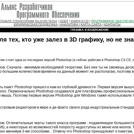
ТАНЬТЕ СПОНСОРАМИ SILICON TAIGA
ISDEF
КНИГИ И CD
ПРОГРАММНОЕ ОБЕСПЕЧЕ
|
|
|
ЮРИДИЧЕСКАЯ ПОДДЕРЖКА
АНАЛИТИКА
КАРТА САЙТА
КОНТАКТЫ
|
|
|
ГРАФИКА И ИЗОБРАЖЕНИЯ
ля тех, кто уже залез в 3D графику, но не 
же стоит одна из последних версий Photoshop (я сейчас работаю в Photoshop CS CE, по
тапов. Сначала - минимум необходимой теоретики. Без нее ты не сможешь до
нию большим количеством времени на данный момент не располагаю, поэтому в
ть пакет
Photoshop
пришел к нам из глубокой древности. Первая версия вышла 
ого. Первоначально Photoshop создавался для платформы профессиональных 
!) мышь. Поэтому первые версии Photoshop для Windows также использовали т
стровым редактором в мире и де-факто своего рода индустриальным стандар
ом. Отличительные черты такого класса программ - подавляющее большинс
 ч/б), а некоторые из возможностей попросту недоступны из меню или кнопо
жно минимум 3-мя способами... Отмечу что Photoshop принадлежит к пакетам, 