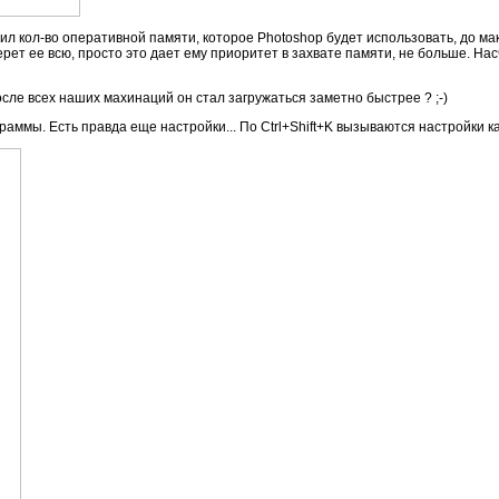
ил кол-во оперативной памяти, которое Photoshop будет использовать, до ма
ерет ее всю, просто это дает ему приоритет в захвате памяти, не больше. Насч
осле всех наших махинаций он стал загружаться заметно быстрее ? ;-)
раммы. Есть правда еще настройки... По Ctrl+Shift+K вызываются настройки к