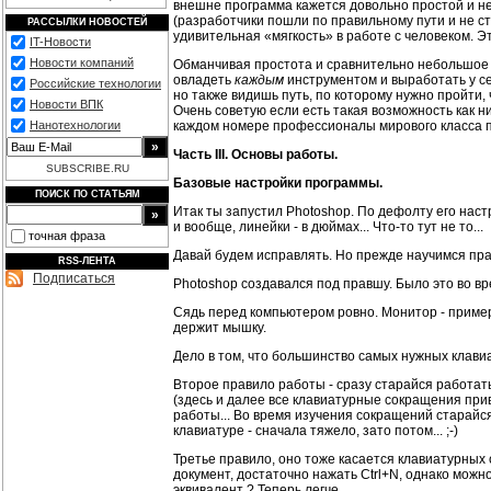
внешне программа кажется довольно простой и не
(разработчики пошли по правильному пути и не ст
РАССЫЛКИ НОВОСТЕЙ
удивительная «мягкость» в работе с человеком. Э
IT-Новости
Новости компаний
Обманчивая простота и сравнительно небольшое 
овладеть
каждым
инструментом и выработать у се
Российские технологии
но также видишь путь, по которому нужно пройти, 
Новости ВПК
Очень советую если есть такая возможность как н
каждом номере профессионалы мирового класса пу
Нанотехнологии
Часть III. Основы работы.
SUBSCRIBE.RU
Базовые настройки программы.
ПОИСК ПО СТАТЬЯМ
Итак ты запустил Photoshop. По дефолту его нас
и вообще, линейки - в дюймах... Что-то тут не то...
точная фраза
Давай будем исправлять. Но прежде научимся прав
RSS-ЛЕНТА
Подписаться
Photoshop создавался под правшу. Было это во вре
Сядь перед компьютером ровно. Монитор - примерно
держит мышку.
Дело в том, что большинство самых нужных клави
Второе правило работы - сразу старайся работать 
(здесь и далее все клавиатурные сокращения прив
работы... Во время изучения сокращений старайся
клавиатуре - сначала тяжело, зато потом... ;-)
Третье правило, оно тоже касается клавиатурных
документ, достаточно нажать Ctrl+N, однако можно
эквивалент ? Теперь легче...