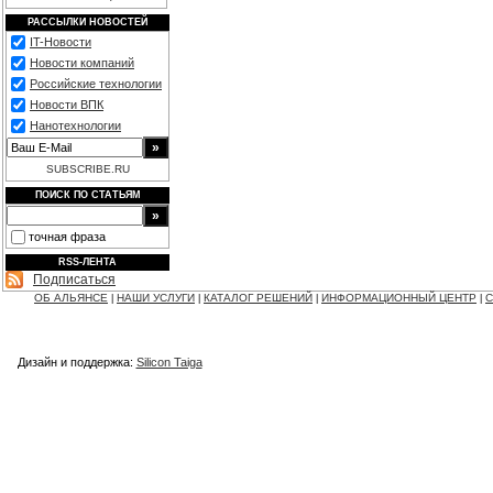
РАССЫЛКИ НОВОСТЕЙ
IT-Новости
Новости компаний
Российские технологии
Новости ВПК
Нанотехнологии
SUBSCRIBE.RU
ПОИСК ПО СТАТЬЯМ
точная фраза
RSS-ЛЕНТА
Подписаться
ОБ АЛЬЯНСЕ
НАШИ УСЛУГИ
КАТАЛОГ РЕШЕНИЙ
ИНФОРМАЦИОННЫЙ ЦЕНТР
С
|
|
|
|
Дизайн и поддержка:
Silicon Taiga