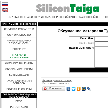
ОБ АЛЬЯНСЕ
НАШИ УСЛУГИ
КАТАЛОГ РЕШЕНИЙ
ИНФОРМАЦИОННЫЙ ЦЕНТР
С
|
|
|
|
ПРОГРАММНОЕ ОБЕСПЕЧЕНИЕ
СРЕДСТВА РАЗРАБОТКИ
Обсуждение материала "
ОС И ОФИСНОЕ ПО
Ваше Имя:
ИНФОРМАЦИОННАЯ
Ваш E-Mail:
БЕЗОПАСНОСТЬ
Ваш комментарий:
ИНТЕРНЕТ
ГРАФИКА И
ИЗОБРАЖЕНИЯ
КОМПЬЮТЕРНЫЕ ИГРЫ
ОБЗОРЫ И РЕЦЕНЗИИ
ДОКУМЕНТАЦИЯ
Рекомендовать страницу
ЧАСТО ЗАДАВАЕМЫЕ
Распечатать страницу
ВОПРОСЫ
Поделиться…
ПОЛЕЗНЫЕ ССЫЛКИ
ДЛЯ ЗАРЕГИСТРИРОВАННЫХ
ПОЛЬЗОВАТЕЛЕЙ
ВХОД
РЕГИСТРАЦИЯ