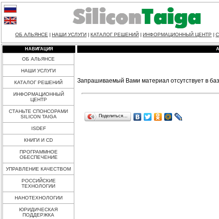
ОБ АЛЬЯНСЕ
НАШИ УСЛУГИ
КАТАЛОГ РЕШЕНИЙ
ИНФОРМАЦИОННЫЙ ЦЕНТР
С
|
|
|
|
НАВИГАЦИЯ
ОБ АЛЬЯНСЕ
НАШИ УСЛУГИ
Запрашиваемый Вами материал отсутствует в баз
КАТАЛОГ РЕШЕНИЙ
ИНФОРМАЦИОННЫЙ
ЦЕНТР
СТАНЬТЕ СПОНСОРАМИ
Поделиться…
SILICON TAIGA
ISDEF
КНИГИ И CD
ПРОГРАММНОЕ
ОБЕСПЕЧЕНИЕ
УПРАВЛЕНИЕ КАЧЕСТВОМ
РОССИЙСКИЕ
ТЕХНОЛОГИИ
НАНОТЕХНОЛОГИИ
ЮРИДИЧЕСКАЯ
ПОДДЕРЖКА