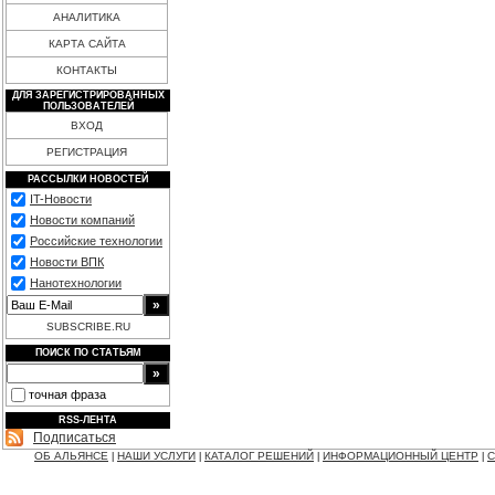
АНАЛИТИКА
КАРТА САЙТА
КОНТАКТЫ
ДЛЯ ЗАРЕГИСТРИРОВАННЫХ
ПОЛЬЗОВАТЕЛЕЙ
ВХОД
РЕГИСТРАЦИЯ
РАССЫЛКИ НОВОСТЕЙ
IT-Новости
Новости компаний
Российские технологии
Новости ВПК
Нанотехнологии
SUBSCRIBE.RU
ПОИСК ПО СТАТЬЯМ
точная фраза
RSS-ЛЕНТА
Подписаться
ОБ АЛЬЯНСЕ
НАШИ УСЛУГИ
КАТАЛОГ РЕШЕНИЙ
ИНФОРМАЦИОННЫЙ ЦЕНТР
С
|
|
|
|