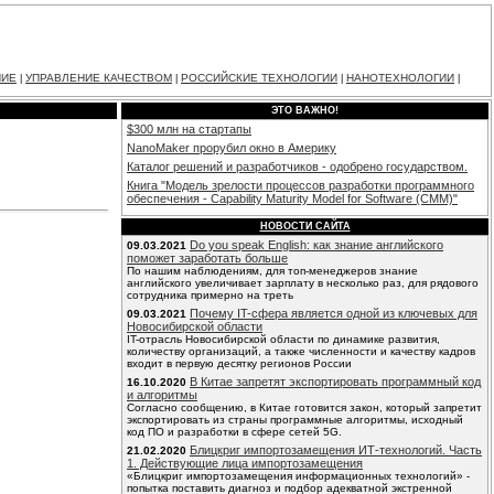
НИЕ
УПРАВЛЕНИЕ КАЧЕСТВОМ
РОССИЙСКИЕ ТЕХНОЛОГИИ
НАНОТЕХНОЛОГИИ
|
|
|
|
ЭТО ВАЖНО!
$300 млн на стартапы
NanoMaker прорубил окно в Америку
Каталог решений и разработчиков - одобрено государством.
Книга "Модель зрелости процессов разработки программного
обеспечения - Capability Maturity Model for Software (CMM)"
НОВОСТИ САЙТА
Do you speak English: как знание английского
09.03.2021
поможет заработать больше
По нашим наблюдениям, для топ-менеджеров знание
английского увеличивает зарплату в несколько раз, для рядового
сотрудника примерно на треть
Почему IT-сфера является одной из ключевых для
09.03.2021
Новосибирской области
IT-отрасль Новосибирской области по динамике развития,
количеству организаций, а также численности и качеству кадров
входит в первую десятку регионов России
В Китае запретят экспортировать программный код
16.10.2020
и алгоритмы
Согласно сообщению, в Китае готовится закон, который запретит
экспортировать из страны программные алгоритмы, исходный
код ПО и разработки в сфере сетей 5G.
Блицкриг импортозамещения ИТ-технологий. Часть
21.02.2020
1. Действующие лица импортозамещения
«Блицкриг импортозамещения информационных технологий» -
попытка поставить диагноз и подбор адекватной экстренной