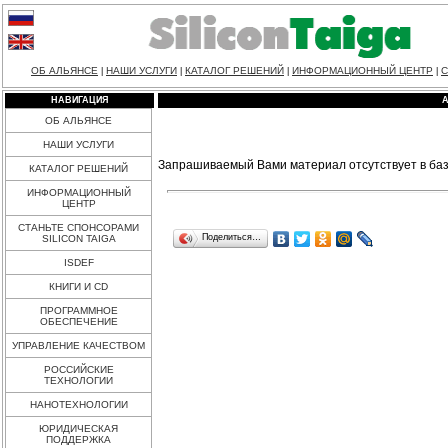
ОБ АЛЬЯНСЕ
НАШИ УСЛУГИ
КАТАЛОГ РЕШЕНИЙ
ИНФОРМАЦИОННЫЙ ЦЕНТР
С
|
|
|
|
НАВИГАЦИЯ
ОБ АЛЬЯНСЕ
НАШИ УСЛУГИ
Запрашиваемый Вами материал отсутствует в баз
КАТАЛОГ РЕШЕНИЙ
ИНФОРМАЦИОННЫЙ
ЦЕНТР
СТАНЬТЕ СПОНСОРАМИ
Поделиться…
SILICON TAIGA
ISDEF
КНИГИ И CD
ПРОГРАММНОЕ
ОБЕСПЕЧЕНИЕ
УПРАВЛЕНИЕ КАЧЕСТВОМ
РОССИЙСКИЕ
ТЕХНОЛОГИИ
НАНОТЕХНОЛОГИИ
ЮРИДИЧЕСКАЯ
ПОДДЕРЖКА