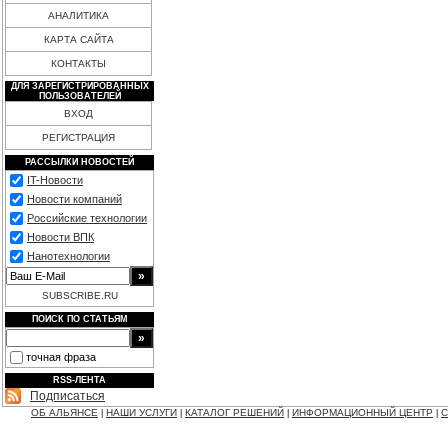
АНАЛИТИКА
КАРТА САЙТА
КОНТАКТЫ
ДЛЯ ЗАРЕГИСТРИРОВАННЫХ
ПОЛЬЗОВАТЕЛЕЙ
ВХОД
РЕГИСТРАЦИЯ
РАССЫЛКИ НОВОСТЕЙ
IT-Новости
Новости компаний
Российские технологии
Новости ВПК
Нанотехнологии
SUBSCRIBE.RU
ПОИСК ПО СТАТЬЯМ
точная фраза
RSS-ЛЕНТА
Подписаться
ОБ АЛЬЯНСЕ
НАШИ УСЛУГИ
КАТАЛОГ РЕШЕНИЙ
ИНФОРМАЦИОННЫЙ ЦЕНТР
С
|
|
|
|