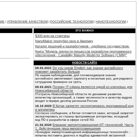
НИЕ
УПРАВЛЕНИЕ КАЧЕСТВОМ
РОССИЙСКИЕ ТЕХНОЛОГИИ
НАНОТЕХНОЛОГИИ
|
|
|
|
ЭТО ВАЖНО!
$300 млн на стартапы
NanoMaker прорубил окно в Америку
Каталог решений и разработчиков - одобрено государством.
Книга "Модель зрелости процессов разработки программного
обеспечения - Capability Maturity Model for Software (CMM)"
НОВОСТИ САЙТА
Do you speak English: как знание английского
09.03.2021
поможет заработать больше
По нашим наблюдениям, для топ-менеджеров знание
английского увеличивает зарплату в несколько раз, для рядового
сотрудника примерно на треть
Почему IT-сфера является одной из ключевых для
09.03.2021
Новосибирской области
IT-отрасль Новосибирской области по динамике развития,
количеству организаций, а также численности и качеству кадров
входит в первую десятку регионов России
В Китае запретят экспортировать программный код
16.10.2020
и алгоритмы
Согласно сообщению, в Китае готовится закон, который запретит
экспортировать из страны программные алгоритмы, исходный
код ПО и разработки в сфере сетей 5G.
Блицкриг импортозамещения ИТ-технологий. Часть
21.02.2020
1. Действующие лица импортозамещения
«Блицкриг импортозамещения информационных технологий» -
попытка поставить диагноз и подбор адекватной экстренной