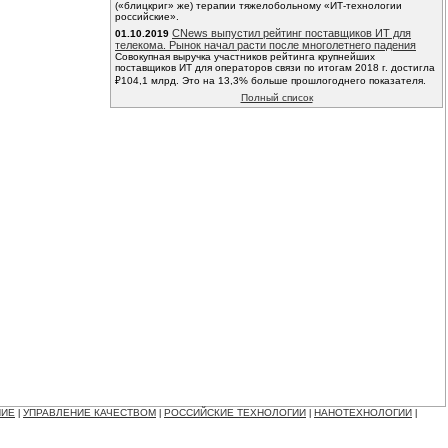
(«блицкриг» же) терапии тяжелобольному «ИТ-технологии
российские».
CNews выпустил рейтинг поставщиков ИТ для
01.10.2019
телекома. Рынок начал расти после многолетнего падения
Совокупная выручка участников рейтинга крупнейших
поставщиков ИТ для операторов связи по итогам 2018 г. достигла
₽104,1 млрд. Это на 13,3% больше прошлогоднего показателя.
Полный список
НИЕ
УПРАВЛЕНИЕ КАЧЕСТВОМ
РОССИЙСКИЕ ТЕХНОЛОГИИ
НАНОТЕХНОЛОГИИ
|
|
|
|