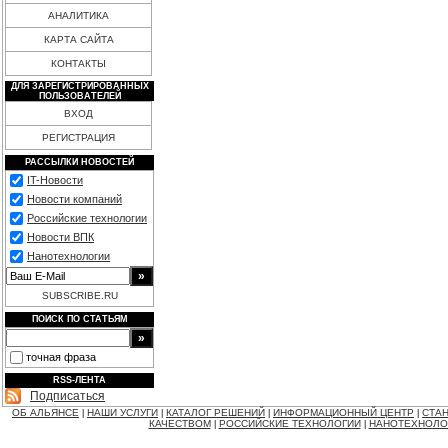
АНАЛИТИКА
КАРТА САЙТА
КОНТАКТЫ
ДЛЯ ЗАРЕГИСТРИРОВАННЫХ
ПОЛЬЗОВАТЕЛЕЙ
ВХОД
РЕГИСТРАЦИЯ
РАССЫЛКИ НОВОСТЕЙ
IT-Новости
Новости компаний
Российские технологии
Новости ВПК
Нанотехнологии
SUBSCRIBE.RU
ПОИСК ПО СТАТЬЯМ
точная фраза
RSS-ЛЕНТА
Подписаться
ОБ АЛЬЯНСЕ
НАШИ УСЛУГИ
КАТАЛОГ РЕШЕНИЙ
ИНФОРМАЦИОННЫЙ ЦЕНТР
СТАН
|
|
|
|
КАЧЕСТВОМ
РОССИЙСКИЕ ТЕХНОЛОГИИ
НАНОТЕХНОЛО
|
|