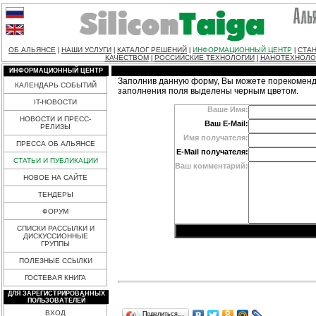
ОБ АЛЬЯНСЕ
НАШИ УСЛУГИ
КАТАЛОГ РЕШЕНИЙ
ИНФОРМАЦИОННЫЙ ЦЕНТР
СТАН
|
|
|
|
КАЧЕСТВОМ
РОССИЙСКИЕ ТЕХНОЛОГИИ
НАНОТЕХНОЛО
|
|
ИНФОРМАЦИОННЫЙ ЦЕНТР
Заполнив данную форму, Вы можете порекоменд
КАЛЕНДАРЬ СОБЫТИЙ
заполнения поля выделены черным цветом.
IT-НОВОСТИ
Ваше Имя:
НОВОСТИ И ПРЕСС-
Ваш E-Mail:
РЕЛИЗЫ
Имя получателя:
ПРЕССА ОБ АЛЬЯНСЕ
E-Mail получателя:
СТАТЬИ И ПУБЛИКАЦИИ
Ваш комментарий:
НОВОЕ НА САЙТЕ
ТЕНДЕРЫ
ФОРУМ
СПИСКИ РАССЫЛКИ И
ДИСКУССИОННЫЕ
ГРУППЫ
ПОЛЕЗНЫЕ ССЫЛКИ
ГОСТЕВАЯ КНИГА
ДЛЯ ЗАРЕГИСТРИРОВАННЫХ
ПОЛЬЗОВАТЕЛЕЙ
ВХОД
Поделиться…