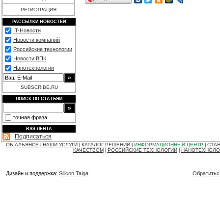
РЕГИСТРАЦИЯ
РАССЫЛКИ НОВОСТЕЙ
IT-Новости
Новости компаний
Российские технологии
Новости ВПК
Нанотехнологии
SUBSCRIBE.RU
ПОИСК ПО СТАТЬЯМ
точная фраза
RSS-ЛЕНТА
Подписаться
ОБ АЛЬЯНСЕ
НАШИ УСЛУГИ
КАТАЛОГ РЕШЕНИЙ
ИНФОРМАЦИОННЫЙ ЦЕНТР
СТАН
|
|
|
|
КАЧЕСТВОМ
РОССИЙСКИЕ ТЕХНОЛОГИИ
НАНОТЕХНОЛО
|
|
Дизайн и поддержка:
Silicon Taiga
Обратитьс