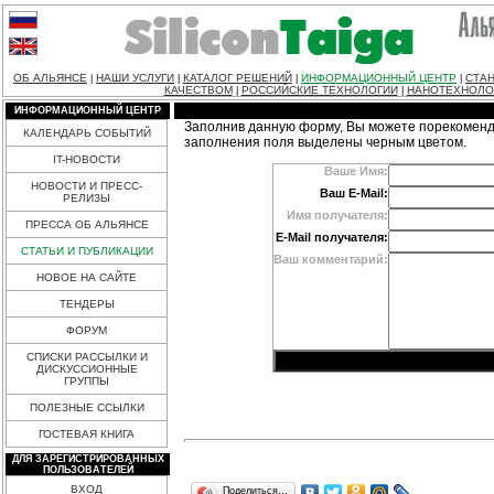
ОБ АЛЬЯНСЕ
НАШИ УСЛУГИ
КАТАЛОГ РЕШЕНИЙ
ИНФОРМАЦИОННЫЙ ЦЕНТР
СТАН
|
|
|
|
КАЧЕСТВОМ
РОССИЙСКИЕ ТЕХНОЛОГИИ
НАНОТЕХНОЛО
|
|
ИНФОРМАЦИОННЫЙ ЦЕНТР
Заполнив данную форму, Вы можете порекоменд
КАЛЕНДАРЬ СОБЫТИЙ
заполнения поля выделены черным цветом.
IT-НОВОСТИ
Ваше Имя:
НОВОСТИ И ПРЕСС-
Ваш E-Mail:
РЕЛИЗЫ
Имя получателя:
ПРЕССА ОБ АЛЬЯНСЕ
E-Mail получателя:
СТАТЬИ И ПУБЛИКАЦИИ
Ваш комментарий:
НОВОЕ НА САЙТЕ
ТЕНДЕРЫ
ФОРУМ
СПИСКИ РАССЫЛКИ И
ДИСКУССИОННЫЕ
ГРУППЫ
ПОЛЕЗНЫЕ ССЫЛКИ
ГОСТЕВАЯ КНИГА
ДЛЯ ЗАРЕГИСТРИРОВАННЫХ
ПОЛЬЗОВАТЕЛЕЙ
ВХОД
Поделиться…