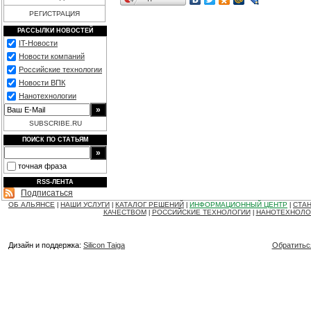
РЕГИСТРАЦИЯ
РАССЫЛКИ НОВОСТЕЙ
IT-Новости
Новости компаний
Российские технологии
Новости ВПК
Нанотехнологии
SUBSCRIBE.RU
ПОИСК ПО СТАТЬЯМ
точная фраза
RSS-ЛЕНТА
Подписаться
ОБ АЛЬЯНСЕ
НАШИ УСЛУГИ
КАТАЛОГ РЕШЕНИЙ
ИНФОРМАЦИОННЫЙ ЦЕНТР
СТАН
|
|
|
|
КАЧЕСТВОМ
РОССИЙСКИЕ ТЕХНОЛОГИИ
НАНОТЕХНОЛО
|
|
Дизайн и поддержка:
Silicon Taiga
Обратитьс