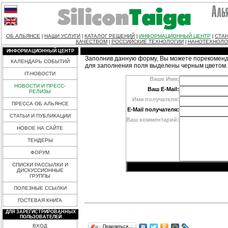
ОБ АЛЬЯНСЕ
НАШИ УСЛУГИ
КАТАЛОГ РЕШЕНИЙ
ИНФОРМАЦИОННЫЙ ЦЕНТР
СТАН
|
|
|
|
КАЧЕСТВОМ
РОССИЙСКИЕ ТЕХНОЛОГИИ
НАНОТЕХНОЛО
|
|
ИНФОРМАЦИОННЫЙ ЦЕНТР
Заполнив данную форму, Вы можете порекоменд
КАЛЕНДАРЬ СОБЫТИЙ
для заполнения поля выделены черным цветом.
IT-НОВОСТИ
Ваше Имя:
НОВОСТИ И ПРЕСС-
Ваш E-Mail:
РЕЛИЗЫ
Имя получателя:
ПРЕССА ОБ АЛЬЯНСЕ
E-Mail получателя:
СТАТЬИ И ПУБЛИКАЦИИ
Ваш комментарий:
НОВОЕ НА САЙТЕ
ТЕНДЕРЫ
ФОРУМ
СПИСКИ РАССЫЛКИ И
ДИСКУССИОННЫЕ
ГРУППЫ
ПОЛЕЗНЫЕ ССЫЛКИ
ГОСТЕВАЯ КНИГА
ДЛЯ ЗАРЕГИСТРИРОВАННЫХ
ПОЛЬЗОВАТЕЛЕЙ
ВХОД
Поделиться…