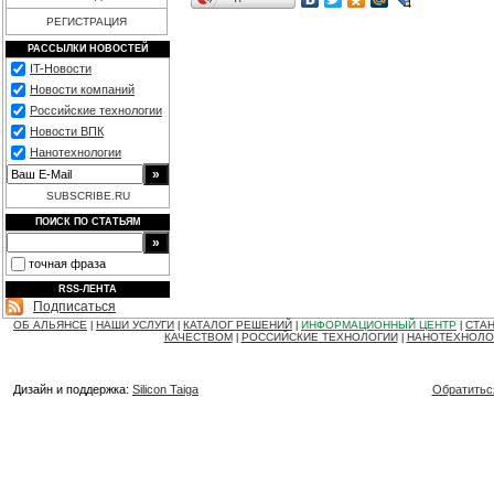
РЕГИСТРАЦИЯ
РАССЫЛКИ НОВОСТЕЙ
IT-Новости
Новости компаний
Российские технологии
Новости ВПК
Нанотехнологии
SUBSCRIBE.RU
ПОИСК ПО СТАТЬЯМ
точная фраза
RSS-ЛЕНТА
Подписаться
ОБ АЛЬЯНСЕ
НАШИ УСЛУГИ
КАТАЛОГ РЕШЕНИЙ
ИНФОРМАЦИОННЫЙ ЦЕНТР
СТАН
|
|
|
|
КАЧЕСТВОМ
РОССИЙСКИЕ ТЕХНОЛОГИИ
НАНОТЕХНОЛО
|
|
Дизайн и поддержка:
Silicon Taiga
Обратитьс