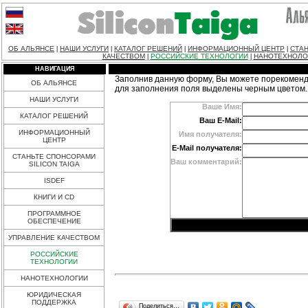
ОБ АЛЬЯНСЕ
НАШИ УСЛУГИ
КАТАЛОГ РЕШЕНИЙ
ИНФОРМАЦИОННЫЙ ЦЕНТР
СТАН
|
|
|
|
КАЧЕСТВОМ
РОССИЙСКИЕ ТЕХНОЛОГИИ
НАНОТЕХНОЛО
|
|
НАВИГАЦИЯ
Заполнив данную форму, Вы можете порекоменд
ОБ АЛЬЯНСЕ
для заполнения поля выделены черным цветом.
НАШИ УСЛУГИ
Ваше Имя:
КАТАЛОГ РЕШЕНИЙ
Ваш E-Mail:
ИНФОРМАЦИОННЫЙ
Имя получателя:
ЦЕНТР
E-Mail получателя:
СТАНЬТЕ СПОНСОРАМИ
Ваш комментарий:
SILICON TAIGA
ISDEF
КНИГИ И CD
ПРОГРАММНОЕ
ОБЕСПЕЧЕНИЕ
УПРАВЛЕНИЕ КАЧЕСТВОМ
РОССИЙСКИЕ
ТЕХНОЛОГИИ
НАНОТЕХНОЛОГИИ
ЮРИДИЧЕСКАЯ
ПОДДЕРЖКА
Поделиться…