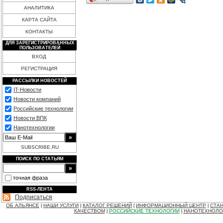
АНАЛИТИКА
КАРТА САЙТА
КОНТАКТЫ
ДЛЯ ЗАРЕГИСТРИРОВАННЫХ
ПОЛЬЗОВАТЕЛЕЙ
ВХОД
РЕГИСТРАЦИЯ
РАССЫЛКИ НОВОСТЕЙ
IT-Новости
Новости компаний
Российские технологии
Новости ВПК
Нанотехнологии
SUBSCRIBE.RU
ПОИСК ПО СТАТЬЯМ
точная фраза
RSS-ЛЕНТА
Подписаться
ОБ АЛЬЯНСЕ
НАШИ УСЛУГИ
КАТАЛОГ РЕШЕНИЙ
ИНФОРМАЦИОННЫЙ ЦЕНТР
СТАН
|
|
|
|
КАЧЕСТВОМ
РОССИЙСКИЕ ТЕХНОЛОГИИ
НАНОТЕХНОЛО
|
|