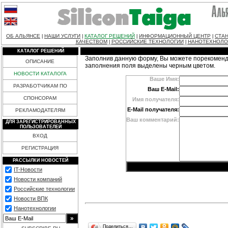
ОБ АЛЬЯНСЕ
НАШИ УСЛУГИ
КАТАЛОГ РЕШЕНИЙ
ИНФОРМАЦИОННЫЙ ЦЕНТР
СТАН
|
|
|
|
КАЧЕСТВОМ
РОССИЙСКИЕ ТЕХНОЛОГИИ
НАНОТЕХНОЛО
|
|
КАТАЛОГ РЕШЕНИЙ
Заполнив данную форму, Вы можете порекоменд
ОПИСАНИЕ
заполнения поля выделены черным цветом.
НОВОСТИ КАТАЛОГА
Ваше Имя:
РАЗРАБОТЧИКАМ ПО
Ваш E-Mail:
СПОНСОРАМ
Имя получателя:
E-Mail получателя:
РЕКЛАМОДАТЕЛЯМ
Ваш комментарий:
ДЛЯ ЗАРЕГИСТРИРОВАННЫХ
ПОЛЬЗОВАТЕЛЕЙ
ВХОД
РЕГИСТРАЦИЯ
РАССЫЛКИ НОВОСТЕЙ
IT-Новости
Новости компаний
Российские технологии
Новости ВПК
Нанотехнологии
Поделиться…