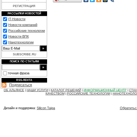
РЕГИСТРАЦИЯ
РАССЫЛКИ НОВОСТЕЙ
IT-Новости
Новости компаний
Российские технологии
Новости ВПК
Нанотехнологии
SUBSCRIBE.RU
ПОИСК ПО СТАТЬЯМ
точная фраза
RSS-ЛЕНТА
Подписаться
ОБ АЛЬЯНСЕ
НАШИ УСЛУГИ
КАТАЛОГ РЕШЕНИЙ
ИНФОРМАЦИОННЫЙ ЦЕНТР
СТАН
|
|
|
|
КАЧЕСТВОМ
РОССИЙСКИЕ ТЕХНОЛОГИИ
НАНОТЕХНОЛО
|
|
Дизайн и поддержка:
Silicon Taiga
Обратитьс