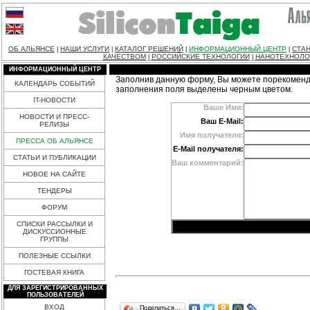
ОБ АЛЬЯНСЕ
НАШИ УСЛУГИ
КАТАЛОГ РЕШЕНИЙ
ИНФОРМАЦИОННЫЙ ЦЕНТР
СТАН
|
|
|
|
КАЧЕСТВОМ
РОССИЙСКИЕ ТЕХНОЛОГИИ
НАНОТЕХНОЛО
|
|
ИНФОРМАЦИОННЫЙ ЦЕНТР
Заполнив данную форму, Вы можете порекоменд
КАЛЕНДАРЬ СОБЫТИЙ
заполнения поля выделены черным цветом.
IT-НОВОСТИ
Ваше Имя:
НОВОСТИ И ПРЕСС-
Ваш E-Mail:
РЕЛИЗЫ
Имя получателя:
ПРЕССА ОБ АЛЬЯНСЕ
E-Mail получателя:
СТАТЬИ И ПУБЛИКАЦИИ
Ваш комментарий:
НОВОЕ НА САЙТЕ
ТЕНДЕРЫ
ФОРУМ
СПИСКИ РАССЫЛКИ И
ДИСКУССИОННЫЕ
ГРУППЫ
ПОЛЕЗНЫЕ ССЫЛКИ
ГОСТЕВАЯ КНИГА
ДЛЯ ЗАРЕГИСТРИРОВАННЫХ
ПОЛЬЗОВАТЕЛЕЙ
ВХОД
Поделиться…