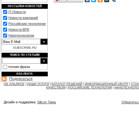
РАССЫЛКИ НОВОСТЕЙ
IT-Новости
Новости компаний
Российские технологии
Новости ВПК
Нанотехнологии
SUBSCRIBE.RU
ПОИСК ПО СТАТЬЯМ
точная фраза
RSS-ЛЕНТА
Подписаться
ОБ АЛЬЯНСЕ
НАШИ УСЛУГИ
КАТАЛОГ РЕШЕНИЙ
ИНФОРМАЦИОННЫЙ ЦЕНТР
СТАН
|
|
|
|
КАЧЕСТВОМ
РОССИЙСКИЕ ТЕХНОЛОГИИ
НАНОТЕХНОЛО
|
|
Дизайн и поддержка:
Silicon Taiga
Обратитьс