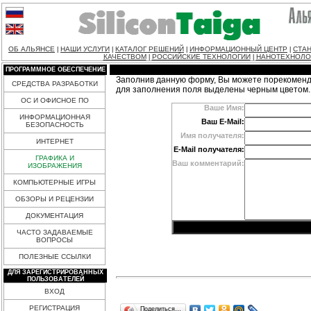
ОБ АЛЬЯНСЕ
НАШИ УСЛУГИ
КАТАЛОГ РЕШЕНИЙ
ИНФОРМАЦИОННЫЙ ЦЕНТР
СТАН
|
|
|
|
КАЧЕСТВОМ
РОССИЙСКИЕ ТЕХНОЛОГИИ
НАНОТЕХНОЛО
|
|
ПРОГРАММНОЕ ОБЕСПЕЧЕНИЕ
Заполнив данную форму, Вы можете порекоменд
СРЕДСТВА РАЗРАБОТКИ
для заполнения поля выделены черным цветом.
ОС И ОФИСНОЕ ПО
Ваше Имя:
ИНФОРМАЦИОННАЯ
Ваш E-Mail:
БЕЗОПАСНОСТЬ
Имя получателя:
ИНТЕРНЕТ
E-Mail получателя:
ГРАФИКА И
Ваш комментарий:
ИЗОБРАЖЕНИЯ
КОМПЬЮТЕРНЫЕ ИГРЫ
ОБЗОРЫ И РЕЦЕНЗИИ
ДОКУМЕНТАЦИЯ
ЧАСТО ЗАДАВАЕМЫЕ
ВОПРОСЫ
ПОЛЕЗНЫЕ ССЫЛКИ
ДЛЯ ЗАРЕГИСТРИРОВАННЫХ
ПОЛЬЗОВАТЕЛЕЙ
ВХОД
РЕГИСТРАЦИЯ
Поделиться…