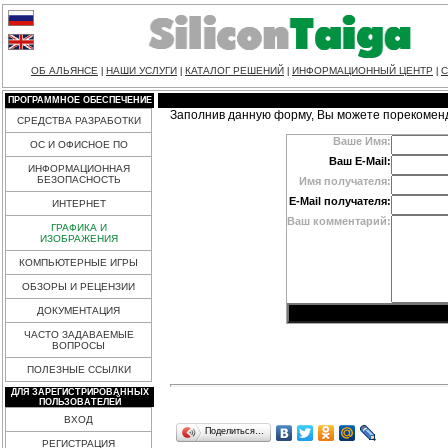
ОБ АЛЬЯНСЕ
НАШИ УСЛУГИ
КАТАЛОГ РЕШЕНИЙ
ИНФОРМАЦИОННЫЙ ЦЕНТР
С
|
|
|
|
ПРОГРАММНОЕ ОБЕСПЕЧЕНИЕ
Заполнив данную форму, Вы можете порекомен
СРЕДСТВА РАЗРАБОТКИ
Ваше Имя:
ОС И ОФИСНОЕ ПО
Ваш E-Mail:
ИНФОРМАЦИОННАЯ
БЕЗОПАСНОСТЬ
Имя получателя:
E-Mail получателя:
ИНТЕРНЕТ
Ваш комментарий:
ГРАФИКА И
ИЗОБРАЖЕНИЯ
КОМПЬЮТЕРНЫЕ ИГРЫ
ОБЗОРЫ И РЕЦЕНЗИИ
ДОКУМЕНТАЦИЯ
ЧАСТО ЗАДАВАЕМЫЕ
ВОПРОСЫ
ПОЛЕЗНЫЕ ССЫЛКИ
ДЛЯ ЗАРЕГИСТРИРОВАННЫХ
ПОЛЬЗОВАТЕЛЕЙ
ВХОД
Поделиться…
РЕГИСТРАЦИЯ