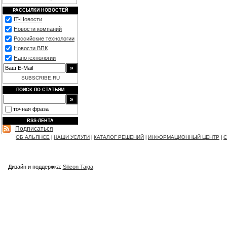
РАССЫЛКИ НОВОСТЕЙ
IT-Новости
Новости компаний
Российские технологии
Новости ВПК
Нанотехнологии
SUBSCRIBE.RU
ПОИСК ПО СТАТЬЯМ
точная фраза
RSS-ЛЕНТА
Подписаться
ОБ АЛЬЯНСЕ
НАШИ УСЛУГИ
КАТАЛОГ РЕШЕНИЙ
ИНФОРМАЦИОННЫЙ ЦЕНТР
С
|
|
|
|
Дизайн и поддержка:
Silicon Taiga