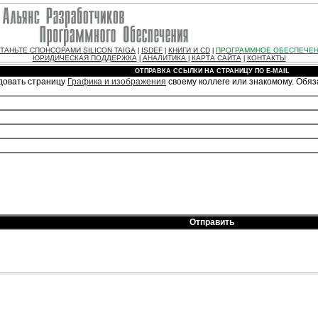
ТАНЬТЕ СПОНСОРАМИ SILICON TAIGA
ISDEF
КНИГИ И CD
ПРОГРАММНОЕ ОБЕСПЕЧЕ
|
|
|
ЮРИДИЧЕСКАЯ ПОДДЕРЖКА
АНАЛИТИКА
КАРТА САЙТА
КОНТАКТЫ
|
|
|
ОТПРАВКА ССЫЛКИ НА СТРАНИЦУ ПО E-MAIL
довать страницу
Графика и изображения
своему коллеге или знакомому. Обя