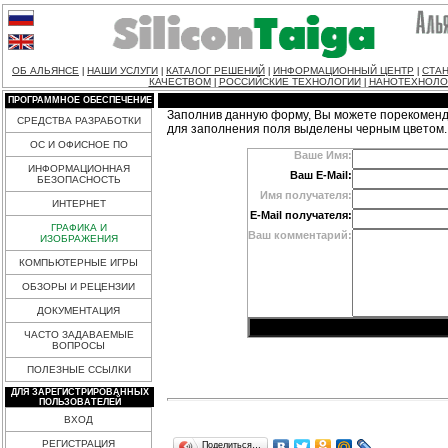
ОБ АЛЬЯНСЕ
НАШИ УСЛУГИ
КАТАЛОГ РЕШЕНИЙ
ИНФОРМАЦИОННЫЙ ЦЕНТР
СТАН
|
|
|
|
КАЧЕСТВОМ
РОССИЙСКИЕ ТЕХНОЛОГИИ
НАНОТЕХНОЛО
|
|
ПРОГРАММНОЕ ОБЕСПЕЧЕНИЕ
Заполнив данную форму, Вы можете порекоменд
СРЕДСТВА РАЗРАБОТКИ
для заполнения поля выделены черным цветом.
ОС И ОФИСНОЕ ПО
Ваше Имя:
ИНФОРМАЦИОННАЯ
Ваш E-Mail:
БЕЗОПАСНОСТЬ
Имя получателя:
ИНТЕРНЕТ
E-Mail получателя:
ГРАФИКА И
Ваш комментарий:
ИЗОБРАЖЕНИЯ
КОМПЬЮТЕРНЫЕ ИГРЫ
ОБЗОРЫ И РЕЦЕНЗИИ
ДОКУМЕНТАЦИЯ
ЧАСТО ЗАДАВАЕМЫЕ
ВОПРОСЫ
ПОЛЕЗНЫЕ ССЫЛКИ
ДЛЯ ЗАРЕГИСТРИРОВАННЫХ
ПОЛЬЗОВАТЕЛЕЙ
ВХОД
РЕГИСТРАЦИЯ
Поделиться…