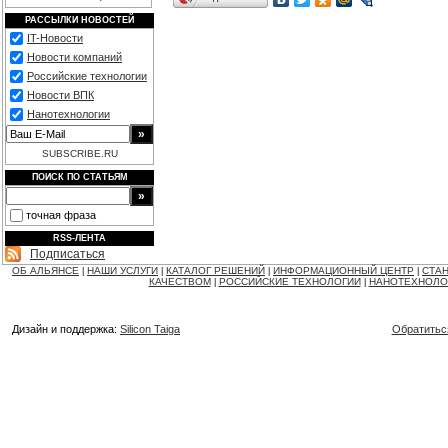
РАССЫЛКИ НОВОСТЕЙ
IT-Новости
Новости компаний
Российские технологии
Новости ВПК
Нанотехнологии
SUBSCRIBE.RU
ПОИСК ПО СТАТЬЯМ
точная фраза
RSS-ЛЕНТА
Подписаться
ОБ АЛЬЯНСЕ
НАШИ УСЛУГИ
КАТАЛОГ РЕШЕНИЙ
ИНФОРМАЦИОННЫЙ ЦЕНТР
СТАН
|
|
|
|
КАЧЕСТВОМ
РОССИЙСКИЕ ТЕХНОЛОГИИ
НАНОТЕХНОЛО
|
|
Дизайн и поддержка:
Silicon Taiga
Обратитьс