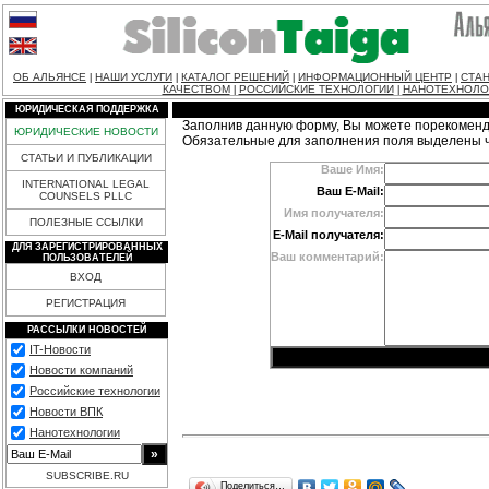
ОБ АЛЬЯНСЕ
НАШИ УСЛУГИ
КАТАЛОГ РЕШЕНИЙ
ИНФОРМАЦИОННЫЙ ЦЕНТР
СТАН
|
|
|
|
КАЧЕСТВОМ
РОССИЙСКИЕ ТЕХНОЛОГИИ
НАНОТЕХНОЛО
|
|
ЮРИДИЧЕСКАЯ ПОДДЕРЖКА
Заполнив данную форму, Вы можете порекоменд
ЮРИДИЧЕСКИЕ НОВОСТИ
Обязательные для заполнения поля выделены 
СТАТЬИ И ПУБЛИКАЦИИ
Ваше Имя:
INTERNATIONAL LEGAL
Ваш E-Mail:
COUNSELS PLLC
Имя получателя:
ПОЛЕЗНЫЕ ССЫЛКИ
E-Mail получателя:
ДЛЯ ЗАРЕГИСТРИРОВАННЫХ
Ваш комментарий:
ПОЛЬЗОВАТЕЛЕЙ
ВХОД
РЕГИСТРАЦИЯ
РАССЫЛКИ НОВОСТЕЙ
IT-Новости
Новости компаний
Российские технологии
Новости ВПК
Нанотехнологии
SUBSCRIBE.RU
Поделиться…