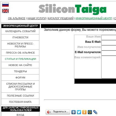
ОБ АЛЬЯНСЕ
НАШИ УСЛУГИ
КАТАЛОГ РЕШЕНИЙ
ИНФОРМАЦИОННЫЙ ЦЕНТР
С
|
|
|
|
ИНФОРМАЦИОННЫЙ ЦЕНТР
Заполнив данную форму, Вы можете порекомен
КАЛЕНДАРЬ СОБЫТИЙ
Ваше Имя:
IT-НОВОСТИ
Ваш E-Mail:
НОВОСТИ И ПРЕСС-
РЕЛИЗЫ
Имя получателя:
E-Mail получателя:
ПРЕССА ОБ АЛЬЯНСЕ
Ваш комментарий:
СТАТЬИ И ПУБЛИКАЦИИ
НОВОЕ НА САЙТЕ
ТЕНДЕРЫ
ФОРУМ
СПИСКИ РАССЫЛКИ И
ДИСКУССИОННЫЕ
ГРУППЫ
ПОЛЕЗНЫЕ ССЫЛКИ
ГОСТЕВАЯ КНИГА
ДЛЯ ЗАРЕГИСТРИРОВАННЫХ
ПОЛЬЗОВАТЕЛЕЙ
Поделиться…
ВХОД