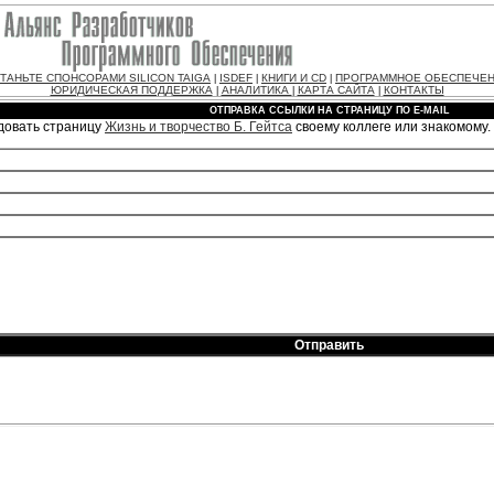
ТАНЬТЕ СПОНСОРАМИ SILICON TAIGA
ISDEF
КНИГИ И CD
ПРОГРАММНОЕ ОБЕСПЕЧЕ
|
|
|
ЮРИДИЧЕСКАЯ ПОДДЕРЖКА
АНАЛИТИКА
КАРТА САЙТА
КОНТАКТЫ
|
|
|
ОТПРАВКА ССЫЛКИ НА СТРАНИЦУ ПО E-MAIL
довать страницу
Жизнь и творчество Б. Гейтса
своему коллеге или знакомому