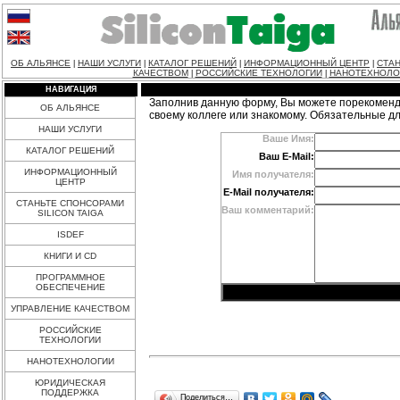
ОБ АЛЬЯНСЕ
НАШИ УСЛУГИ
КАТАЛОГ РЕШЕНИЙ
ИНФОРМАЦИОННЫЙ ЦЕНТР
СТАН
|
|
|
|
КАЧЕСТВОМ
РОССИЙСКИЕ ТЕХНОЛОГИИ
НАНОТЕХНОЛО
|
|
НАВИГАЦИЯ
Заполнив данную форму, Вы можете порекоменд
ОБ АЛЬЯНСЕ
своему коллеге или знакомому. Обязательные д
НАШИ УСЛУГИ
Ваше Имя:
КАТАЛОГ РЕШЕНИЙ
Ваш E-Mail:
ИНФОРМАЦИОННЫЙ
Имя получателя:
ЦЕНТР
E-Mail получателя:
СТАНЬТЕ СПОНСОРАМИ
Ваш комментарий:
SILICON TAIGA
ISDEF
КНИГИ И CD
ПРОГРАММНОЕ
ОБЕСПЕЧЕНИЕ
УПРАВЛЕНИЕ КАЧЕСТВОМ
РОССИЙСКИЕ
ТЕХНОЛОГИИ
НАНОТЕХНОЛОГИИ
ЮРИДИЧЕСКАЯ
ПОДДЕРЖКА
Поделиться…