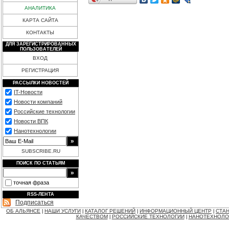
АНАЛИТИКА
КАРТА САЙТА
КОНТАКТЫ
ДЛЯ ЗАРЕГИСТРИРОВАННЫХ
ПОЛЬЗОВАТЕЛЕЙ
ВХОД
РЕГИСТРАЦИЯ
РАССЫЛКИ НОВОСТЕЙ
IT-Новости
Новости компаний
Российские технологии
Новости ВПК
Нанотехнологии
SUBSCRIBE.RU
ПОИСК ПО СТАТЬЯМ
точная фраза
RSS-ЛЕНТА
Подписаться
ОБ АЛЬЯНСЕ
НАШИ УСЛУГИ
КАТАЛОГ РЕШЕНИЙ
ИНФОРМАЦИОННЫЙ ЦЕНТР
СТАН
|
|
|
|
КАЧЕСТВОМ
РОССИЙСКИЕ ТЕХНОЛОГИИ
НАНОТЕХНОЛО
|
|