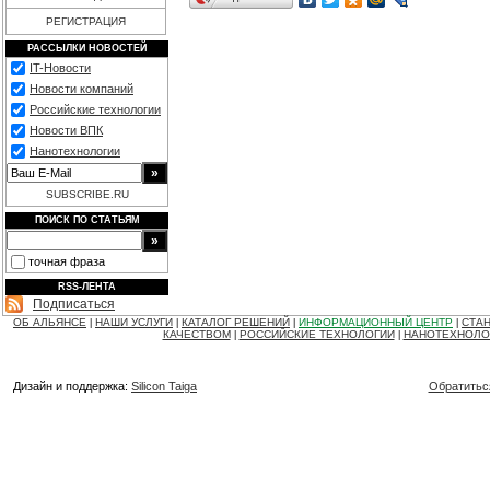
РЕГИСТРАЦИЯ
РАССЫЛКИ НОВОСТЕЙ
IT-Новости
Новости компаний
Российские технологии
Новости ВПК
Нанотехнологии
SUBSCRIBE.RU
ПОИСК ПО СТАТЬЯМ
точная фраза
RSS-ЛЕНТА
Подписаться
ОБ АЛЬЯНСЕ
НАШИ УСЛУГИ
КАТАЛОГ РЕШЕНИЙ
ИНФОРМАЦИОННЫЙ ЦЕНТР
СТАН
|
|
|
|
КАЧЕСТВОМ
РОССИЙСКИЕ ТЕХНОЛОГИИ
НАНОТЕХНОЛО
|
|
Дизайн и поддержка:
Silicon Taiga
Обратитьс