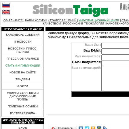
ОБ АЛЬЯНСЕ
НАШИ УСЛУГИ
КАТАЛОГ РЕШЕНИЙ
ИНФОРМАЦИОННЫЙ ЦЕНТР
СТАН
|
|
|
|
КАЧЕСТВОМ
РОССИЙСКИЕ ТЕХНОЛОГИИ
НАНОТЕХНОЛО
|
|
ИНФОРМАЦИОННЫЙ ЦЕНТР
Заполнив данную форму, Вы можете порекоменд
КАЛЕНДАРЬ СОБЫТИЙ
знакомому. Обязательные для заполнения поля
IT-НОВОСТИ
Ваше Имя:
НОВОСТИ И ПРЕСС-
Ваш E-Mail:
РЕЛИЗЫ
Имя получателя:
ПРЕССА ОБ АЛЬЯНСЕ
E-Mail получателя:
СТАТЬИ И ПУБЛИКАЦИИ
Ваш комментарий:
НОВОЕ НА САЙТЕ
ТЕНДЕРЫ
ФОРУМ
СПИСКИ РАССЫЛКИ И
ДИСКУССИОННЫЕ
ГРУППЫ
ПОЛЕЗНЫЕ ССЫЛКИ
ГОСТЕВАЯ КНИГА
ДЛЯ ЗАРЕГИСТРИРОВАННЫХ
ПОЛЬЗОВАТЕЛЕЙ
ВХОД
Поделиться…