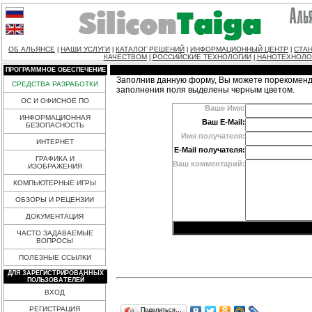
ОБ АЛЬЯНСЕ
НАШИ УСЛУГИ
КАТАЛОГ РЕШЕНИЙ
ИНФОРМАЦИОННЫЙ ЦЕНТР
СТАН
|
|
|
|
КАЧЕСТВОМ
РОССИЙСКИЕ ТЕХНОЛОГИИ
НАНОТЕХНОЛО
|
|
ПРОГРАММНОЕ ОБЕСПЕЧЕНИЕ
Заполнив данную форму, Вы можете порекоменд
СРЕДСТВА РАЗРАБОТКИ
заполнения поля выделены черным цветом.
ОС И ОФИСНОЕ ПО
Ваше Имя:
ИНФОРМАЦИОННАЯ
Ваш E-Mail:
БЕЗОПАСНОСТЬ
Имя получателя:
ИНТЕРНЕТ
E-Mail получателя:
ГРАФИКА И
Ваш комментарий:
ИЗОБРАЖЕНИЯ
КОМПЬЮТЕРНЫЕ ИГРЫ
ОБЗОРЫ И РЕЦЕНЗИИ
ДОКУМЕНТАЦИЯ
ЧАСТО ЗАДАВАЕМЫЕ
ВОПРОСЫ
ПОЛЕЗНЫЕ ССЫЛКИ
ДЛЯ ЗАРЕГИСТРИРОВАННЫХ
ПОЛЬЗОВАТЕЛЕЙ
ВХОД
РЕГИСТРАЦИЯ
Поделиться…