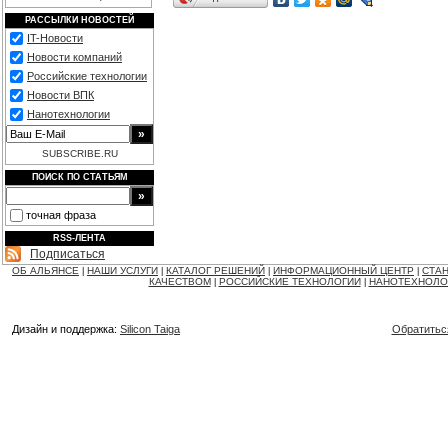
РАССЫЛКИ НОВОСТЕЙ
IT-Новости
Новости компаний
Российские технологии
Новости ВПК
Нанотехнологии
SUBSCRIBE.RU
ПОИСК ПО СТАТЬЯМ
точная фраза
RSS-ЛЕНТА
Подписаться
ОБ АЛЬЯНСЕ
НАШИ УСЛУГИ
КАТАЛОГ РЕШЕНИЙ
ИНФОРМАЦИОННЫЙ ЦЕНТР
СТАН
|
|
|
|
КАЧЕСТВОМ
РОССИЙСКИЕ ТЕХНОЛОГИИ
НАНОТЕХНОЛО
|
|
Дизайн и поддержка:
Silicon Taiga
Обратитьс