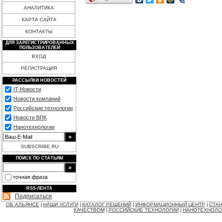
АНАЛИТИКА
КАРТА САЙТА
КОНТАКТЫ
ДЛЯ ЗАРЕГИСТРИРОВАННЫХ
ПОЛЬЗОВАТЕЛЕЙ
ВХОД
РЕГИСТРАЦИЯ
РАССЫЛКИ НОВОСТЕЙ
IT-Новости
Новости компаний
Российские технологии
Новости ВПК
Нанотехнологии
SUBSCRIBE.RU
ПОИСК ПО СТАТЬЯМ
точная фраза
RSS-ЛЕНТА
Подписаться
ОБ АЛЬЯНСЕ
НАШИ УСЛУГИ
КАТАЛОГ РЕШЕНИЙ
ИНФОРМАЦИОННЫЙ ЦЕНТР
СТАН
|
|
|
|
КАЧЕСТВОМ
РОССИЙСКИЕ ТЕХНОЛОГИИ
НАНОТЕХНОЛО
|
|