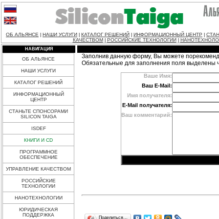
ОБ АЛЬЯНСЕ
НАШИ УСЛУГИ
КАТАЛОГ РЕШЕНИЙ
ИНФОРМАЦИОННЫЙ ЦЕНТР
СТАН
|
|
|
|
КАЧЕСТВОМ
РОССИЙСКИЕ ТЕХНОЛОГИИ
НАНОТЕХНОЛО
|
|
НАВИГАЦИЯ
Заполнив данную форму, Вы можете порекоменд
ОБ АЛЬЯНСЕ
Обязательные для заполнения поля выделены 
НАШИ УСЛУГИ
Ваше Имя:
КАТАЛОГ РЕШЕНИЙ
Ваш E-Mail:
ИНФОРМАЦИОННЫЙ
Имя получателя:
ЦЕНТР
E-Mail получателя:
СТАНЬТЕ СПОНСОРАМИ
Ваш комментарий:
SILICON TAIGA
ISDEF
КНИГИ И CD
ПРОГРАММНОЕ
ОБЕСПЕЧЕНИЕ
УПРАВЛЕНИЕ КАЧЕСТВОМ
РОССИЙСКИЕ
ТЕХНОЛОГИИ
НАНОТЕХНОЛОГИИ
ЮРИДИЧЕСКАЯ
ПОДДЕРЖКА
Поделиться…