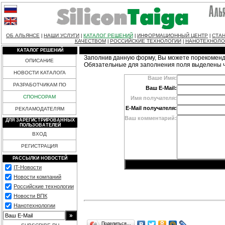
ОБ АЛЬЯНСЕ
НАШИ УСЛУГИ
КАТАЛОГ РЕШЕНИЙ
ИНФОРМАЦИОННЫЙ ЦЕНТР
СТАН
|
|
|
|
КАЧЕСТВОМ
РОССИЙСКИЕ ТЕХНОЛОГИИ
НАНОТЕХНОЛО
|
|
КАТАЛОГ РЕШЕНИЙ
Заполнив данную форму, Вы можете порекоменд
ОПИСАНИЕ
Обязательные для заполнения поля выделены 
НОВОСТИ КАТАЛОГА
Ваше Имя:
РАЗРАБОТЧИКАМ ПО
Ваш E-Mail:
СПОНСОРАМ
Имя получателя:
E-Mail получателя:
РЕКЛАМОДАТЕЛЯМ
Ваш комментарий:
ДЛЯ ЗАРЕГИСТРИРОВАННЫХ
ПОЛЬЗОВАТЕЛЕЙ
ВХОД
РЕГИСТРАЦИЯ
РАССЫЛКИ НОВОСТЕЙ
IT-Новости
Новости компаний
Российские технологии
Новости ВПК
Нанотехнологии
Поделиться…