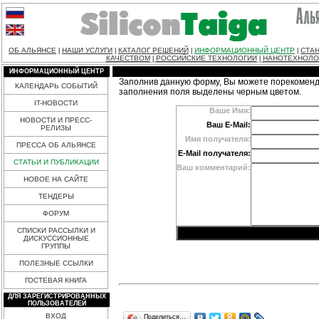
ОБ АЛЬЯНСЕ
НАШИ УСЛУГИ
КАТАЛОГ РЕШЕНИЙ
ИНФОРМАЦИОННЫЙ ЦЕНТР
СТАН
|
|
|
|
КАЧЕСТВОМ
РОССИЙСКИЕ ТЕХНОЛОГИИ
НАНОТЕХНОЛО
|
|
ИНФОРМАЦИОННЫЙ ЦЕНТР
Заполнив данную форму, Вы можете порекоменд
КАЛЕНДАРЬ СОБЫТИЙ
заполнения поля выделены черным цветом.
IT-НОВОСТИ
Ваше Имя:
НОВОСТИ И ПРЕСС-
Ваш E-Mail:
РЕЛИЗЫ
Имя получателя:
ПРЕССА ОБ АЛЬЯНСЕ
E-Mail получателя:
СТАТЬИ И ПУБЛИКАЦИИ
Ваш комментарий:
НОВОЕ НА САЙТЕ
ТЕНДЕРЫ
ФОРУМ
СПИСКИ РАССЫЛКИ И
ДИСКУССИОННЫЕ
ГРУППЫ
ПОЛЕЗНЫЕ ССЫЛКИ
ГОСТЕВАЯ КНИГА
ДЛЯ ЗАРЕГИСТРИРОВАННЫХ
ПОЛЬЗОВАТЕЛЕЙ
ВХОД
Поделиться…