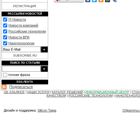
РЕГИСТРАЦИЯ
РАССЫЛКИ НОВОСТЕЙ
IT-Новости
Новости компаний
Российские технологии
Новости ВПК
Нанотехнологии
SUBSCRIBE.RU
ПОИСК ПО СТАТЬЯМ
точная фраза
RSS-ЛЕНТА
Подписаться
ОБ АЛЬЯНСЕ
НАШИ УСЛУГИ
КАТАЛОГ РЕШЕНИЙ
ИНФОРМАЦИОННЫЙ ЦЕНТР
СТАН
|
|
|
|
КАЧЕСТВОМ
РОССИЙСКИЕ ТЕХНОЛОГИИ
НАНОТЕХНОЛО
|
|
Дизайн и поддержка:
Silicon Taiga
Обратитьс