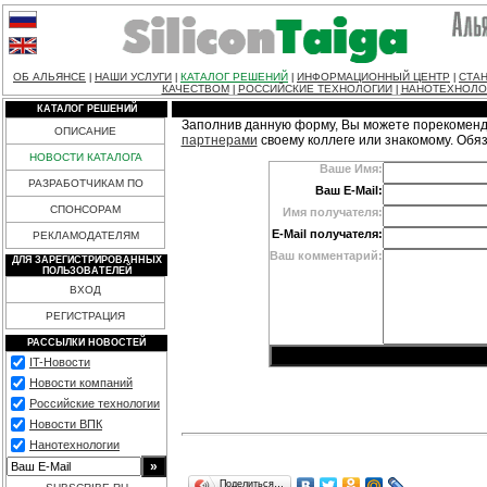
ОБ АЛЬЯНСЕ
НАШИ УСЛУГИ
КАТАЛОГ РЕШЕНИЙ
ИНФОРМАЦИОННЫЙ ЦЕНТР
СТАН
|
|
|
|
КАЧЕСТВОМ
РОССИЙСКИЕ ТЕХНОЛОГИИ
НАНОТЕХНОЛО
|
|
КАТАЛОГ РЕШЕНИЙ
Заполнив данную форму, Вы можете порекоменд
ОПИСАНИЕ
партнерами
своему коллеге или знакомому. Обя
НОВОСТИ КАТАЛОГА
Ваше Имя:
РАЗРАБОТЧИКАМ ПО
Ваш E-Mail:
СПОНСОРАМ
Имя получателя:
E-Mail получателя:
РЕКЛАМОДАТЕЛЯМ
Ваш комментарий:
ДЛЯ ЗАРЕГИСТРИРОВАННЫХ
ПОЛЬЗОВАТЕЛЕЙ
ВХОД
РЕГИСТРАЦИЯ
РАССЫЛКИ НОВОСТЕЙ
IT-Новости
Новости компаний
Российские технологии
Новости ВПК
Нанотехнологии
Поделиться…