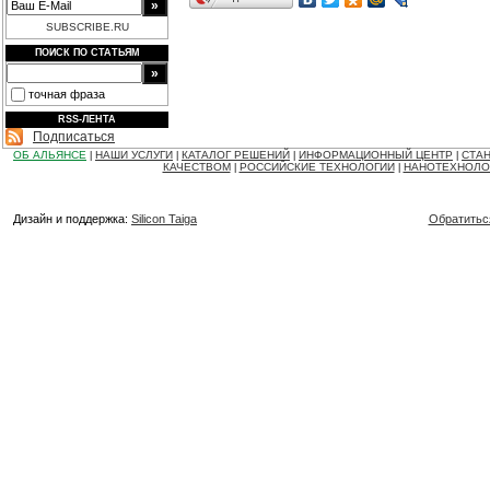
SUBSCRIBE.RU
ПОИСК ПО СТАТЬЯМ
точная фраза
RSS-ЛЕНТА
Подписаться
ОБ АЛЬЯНСЕ
НАШИ УСЛУГИ
КАТАЛОГ РЕШЕНИЙ
ИНФОРМАЦИОННЫЙ ЦЕНТР
СТАН
|
|
|
|
КАЧЕСТВОМ
РОССИЙСКИЕ ТЕХНОЛОГИИ
НАНОТЕХНОЛО
|
|
Дизайн и поддержка:
Silicon Taiga
Обратитьс