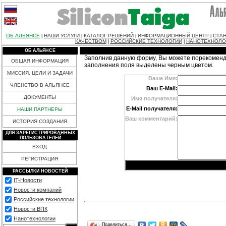
ОБ АЛЬЯНСЕ
НАШИ УСЛУГИ
КАТАЛОГ РЕШЕНИЙ
ИНФОРМАЦИОННЫЙ ЦЕНТР
СТАН
|
|
|
|
КАЧЕСТВОМ
РОССИЙСКИЕ ТЕХНОЛОГИИ
НАНОТЕХНОЛО
|
|
ОБ АЛЬЯНСЕ
Заполнив данную форму, Вы можете порекоменд
ОБЩАЯ ИНФОРМАЦИЯ
заполнения поля выделены черным цветом.
МИССИЯ, ЦЕЛИ И ЗАДАЧИ
Ваше Имя:
ЧЛЕНСТВО В АЛЬЯНСЕ
Ваш E-Mail:
ДОКУМЕНТЫ
Имя получателя:
E-Mail получателя:
НАШИ ПАРТНЕРЫ
Ваш комментарий:
ИСТОРИЯ СОЗДАНИЯ
ДЛЯ ЗАРЕГИСТРИРОВАННЫХ
ПОЛЬЗОВАТЕЛЕЙ
ВХОД
РЕГИСТРАЦИЯ
РАССЫЛКИ НОВОСТЕЙ
IT-Новости
Новости компаний
Российские технологии
Новости ВПК
Нанотехнологии
Поделиться…