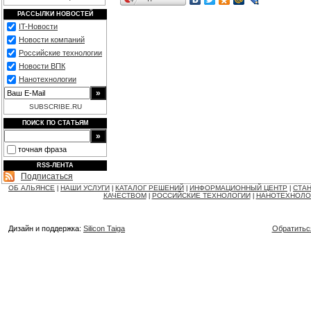
РАССЫЛКИ НОВОСТЕЙ
IT-Новости
Новости компаний
Российские технологии
Новости ВПК
Нанотехнологии
SUBSCRIBE.RU
ПОИСК ПО СТАТЬЯМ
точная фраза
RSS-ЛЕНТА
Подписаться
ОБ АЛЬЯНСЕ
НАШИ УСЛУГИ
КАТАЛОГ РЕШЕНИЙ
ИНФОРМАЦИОННЫЙ ЦЕНТР
СТАН
|
|
|
|
КАЧЕСТВОМ
РОССИЙСКИЕ ТЕХНОЛОГИИ
НАНОТЕХНОЛО
|
|
Дизайн и поддержка:
Silicon Taiga
Обратитьс