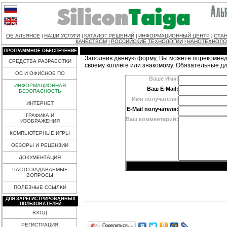
ОБ АЛЬЯНСЕ
НАШИ УСЛУГИ
КАТАЛОГ РЕШЕНИЙ
ИНФОРМАЦИОННЫЙ ЦЕНТР
СТАН
|
|
|
|
КАЧЕСТВОМ
РОССИЙСКИЕ ТЕХНОЛОГИИ
НАНОТЕХНОЛО
|
|
ПРОГРАММНОЕ ОБЕСПЕЧЕНИЕ
Заполнив данную форму, Вы можете порекоменд
СРЕДСТВА РАЗРАБОТКИ
своему коллеге или знакомому. Обязательные д
ОС И ОФИСНОЕ ПО
Ваше Имя:
ИНФОРМАЦИОННАЯ
Ваш E-Mail:
БЕЗОПАСНОСТЬ
Имя получателя:
ИНТЕРНЕТ
E-Mail получателя:
ГРАФИКА И
Ваш комментарий:
ИЗОБРАЖЕНИЯ
КОМПЬЮТЕРНЫЕ ИГРЫ
ОБЗОРЫ И РЕЦЕНЗИИ
ДОКУМЕНТАЦИЯ
ЧАСТО ЗАДАВАЕМЫЕ
ВОПРОСЫ
ПОЛЕЗНЫЕ ССЫЛКИ
ДЛЯ ЗАРЕГИСТРИРОВАННЫХ
ПОЛЬЗОВАТЕЛЕЙ
ВХОД
РЕГИСТРАЦИЯ
Поделиться…