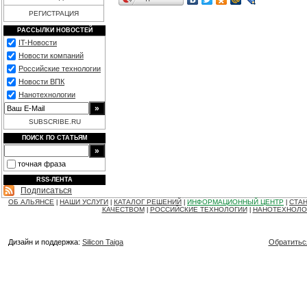
РЕГИСТРАЦИЯ
РАССЫЛКИ НОВОСТЕЙ
IT-Новости
Новости компаний
Российские технологии
Новости ВПК
Нанотехнологии
SUBSCRIBE.RU
ПОИСК ПО СТАТЬЯМ
точная фраза
RSS-ЛЕНТА
Подписаться
ОБ АЛЬЯНСЕ
НАШИ УСЛУГИ
КАТАЛОГ РЕШЕНИЙ
ИНФОРМАЦИОННЫЙ ЦЕНТР
СТАН
|
|
|
|
КАЧЕСТВОМ
РОССИЙСКИЕ ТЕХНОЛОГИИ
НАНОТЕХНОЛО
|
|
Дизайн и поддержка:
Silicon Taiga
Обратитьс