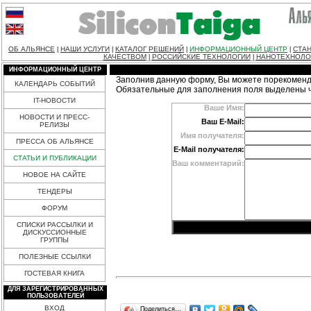
ОБ АЛЬЯНСЕ
НАШИ УСЛУГИ
КАТАЛОГ РЕШЕНИЙ
ИНФОРМАЦИОННЫЙ ЦЕНТР
СТАН
|
|
|
|
КАЧЕСТВОМ
РОССИЙСКИЕ ТЕХНОЛОГИИ
НАНОТЕХНОЛО
|
|
ИНФОРМАЦИОННЫЙ ЦЕНТР
Заполнив данную форму, Вы можете порекоменд
КАЛЕНДАРЬ СОБЫТИЙ
Обязательные для заполнения поля выделены 
IT-НОВОСТИ
Ваше Имя:
НОВОСТИ И ПРЕСС-
Ваш E-Mail:
РЕЛИЗЫ
Имя получателя:
ПРЕССА ОБ АЛЬЯНСЕ
E-Mail получателя:
СТАТЬИ И ПУБЛИКАЦИИ
Ваш комментарий:
НОВОЕ НА САЙТЕ
ТЕНДЕРЫ
ФОРУМ
СПИСКИ РАССЫЛКИ И
ДИСКУССИОННЫЕ
ГРУППЫ
ПОЛЕЗНЫЕ ССЫЛКИ
ГОСТЕВАЯ КНИГА
ДЛЯ ЗАРЕГИСТРИРОВАННЫХ
ПОЛЬЗОВАТЕЛЕЙ
ВХОД
Поделиться…