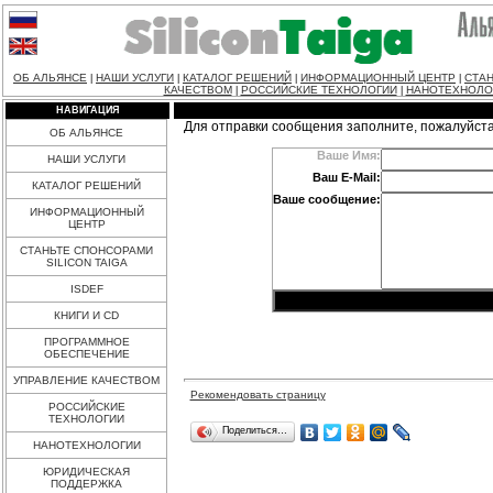
ОБ АЛЬЯНСЕ
НАШИ УСЛУГИ
КАТАЛОГ РЕШЕНИЙ
ИНФОРМАЦИОННЫЙ ЦЕНТР
СТАН
|
|
|
|
КАЧЕСТВОМ
РОССИЙСКИЕ ТЕХНОЛОГИИ
НАНОТЕХНОЛО
|
|
НАВИГАЦИЯ
Для отправки сообщения заполните, пожалуйст
ОБ АЛЬЯНСЕ
Ваше Имя:
НАШИ УСЛУГИ
Ваш E-Mail:
КАТАЛОГ РЕШЕНИЙ
Ваше сообщение:
ИНФОРМАЦИОННЫЙ
ЦЕНТР
СТАНЬТЕ СПОНСОРАМИ
SILICON TAIGA
ISDEF
КНИГИ И CD
ПРОГРАММНОЕ
ОБЕСПЕЧЕНИЕ
УПРАВЛЕНИЕ КАЧЕСТВОМ
Рекомендовать страницу
РОССИЙСКИЕ
ТЕХНОЛОГИИ
Поделиться…
НАНОТЕХНОЛОГИИ
ЮРИДИЧЕСКАЯ
ПОДДЕРЖКА