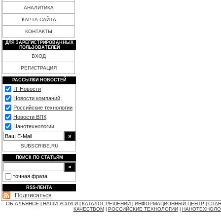
АНАЛИТИКА
КАРТА САЙТА
КОНТАКТЫ
ДЛЯ ЗАРЕГИСТРИРОВАННЫХ
ПОЛЬЗОВАТЕЛЕЙ
ВХОД
РЕГИСТРАЦИЯ
РАССЫЛКИ НОВОСТЕЙ
IT-Новости
Новости компаний
Российские технологии
Новости ВПК
Нанотехнологии
SUBSCRIBE.RU
ПОИСК ПО СТАТЬЯМ
точная фраза
RSS-ЛЕНТА
Подписаться
ОБ АЛЬЯНСЕ
НАШИ УСЛУГИ
КАТАЛОГ РЕШЕНИЙ
ИНФОРМАЦИОННЫЙ ЦЕНТР
СТАН
|
|
|
|
КАЧЕСТВОМ
РОССИЙСКИЕ ТЕХНОЛОГИИ
НАНОТЕХНОЛО
|
|