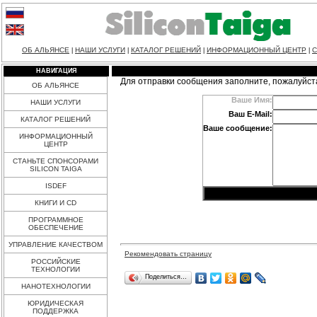
ОБ АЛЬЯНСЕ
НАШИ УСЛУГИ
КАТАЛОГ РЕШЕНИЙ
ИНФОРМАЦИОННЫЙ ЦЕНТР
С
|
|
|
|
НАВИГАЦИЯ
Для отправки сообщения заполните, пожалуйст
ОБ АЛЬЯНСЕ
Ваше Имя:
НАШИ УСЛУГИ
Ваш E-Mail:
КАТАЛОГ РЕШЕНИЙ
Ваше сообщение:
ИНФОРМАЦИОННЫЙ
ЦЕНТР
СТАНЬТЕ СПОНСОРАМИ
SILICON TAIGA
ISDEF
КНИГИ И CD
ПРОГРАММНОЕ
ОБЕСПЕЧЕНИЕ
УПРАВЛЕНИЕ КАЧЕСТВОМ
Рекомендовать страницу
РОССИЙСКИЕ
ТЕХНОЛОГИИ
Поделиться…
НАНОТЕХНОЛОГИИ
ЮРИДИЧЕСКАЯ
ПОДДЕРЖКА