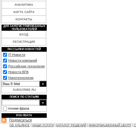
АНАЛИТИКА
КАРТА САЙТА
КОНТАКТЫ
ДЛЯ ЗАРЕГИСТРИРОВАННЫХ
ПОЛЬЗОВАТЕЛЕЙ
ВХОД
РЕГИСТРАЦИЯ
РАССЫЛКИ НОВОСТЕЙ
IT-Новости
Новости компаний
Российские технологии
Новости ВПК
Нанотехнологии
SUBSCRIBE.RU
ПОИСК ПО СТАТЬЯМ
точная фраза
RSS-ЛЕНТА
Подписаться
ОБ АЛЬЯНСЕ
НАШИ УСЛУГИ
КАТАЛОГ РЕШЕНИЙ
ИНФОРМАЦИОННЫЙ ЦЕНТР
С
|
|
|
|