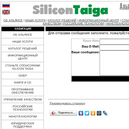
ОБ АЛЬЯНСЕ
НАШИ УСЛУГИ
КАТАЛОГ РЕШЕНИЙ
ИНФОРМАЦИОННЫЙ ЦЕНТР
СТАН
|
|
|
|
КАЧЕСТВОМ
РОССИЙСКИЕ ТЕХНОЛОГИИ
НАНОТЕХНОЛО
|
|
НАВИГАЦИЯ
Для отправки сообщения заполните, пожалуйст
ОБ АЛЬЯНСЕ
Ваше Имя:
НАШИ УСЛУГИ
Ваш E-Mail:
КАТАЛОГ РЕШЕНИЙ
Ваше сообщение:
ИНФОРМАЦИОННЫЙ
ЦЕНТР
СТАНЬТЕ СПОНСОРАМИ
SILICON TAIGA
ISDEF
КНИГИ И CD
ПРОГРАММНОЕ
ОБЕСПЕЧЕНИЕ
УПРАВЛЕНИЕ КАЧЕСТВОМ
Рекомендовать страницу
РОССИЙСКИЕ
ТЕХНОЛОГИИ
Поделиться…
НАНОТЕХНОЛОГИИ
ЮРИДИЧЕСКАЯ
ПОДДЕРЖКА