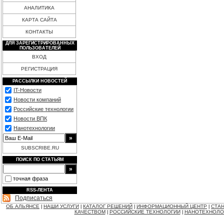
АНАЛИТИКА
КАРТА САЙТА
КОНТАКТЫ
ДЛЯ ЗАРЕГИСТРИРОВАННЫХ
ПОЛЬЗОВАТЕЛЕЙ
ВХОД
РЕГИСТРАЦИЯ
РАССЫЛКИ НОВОСТЕЙ
IT-Новости
Новости компаний
Российские технологии
Новости ВПК
Нанотехнологии
SUBSCRIBE.RU
ПОИСК ПО СТАТЬЯМ
точная фраза
RSS-ЛЕНТА
Подписаться
ОБ АЛЬЯНСЕ
НАШИ УСЛУГИ
КАТАЛОГ РЕШЕНИЙ
ИНФОРМАЦИОННЫЙ ЦЕНТР
СТАН
|
|
|
|
КАЧЕСТВОМ
РОССИЙСКИЕ ТЕХНОЛОГИИ
НАНОТЕХНОЛО
|
|