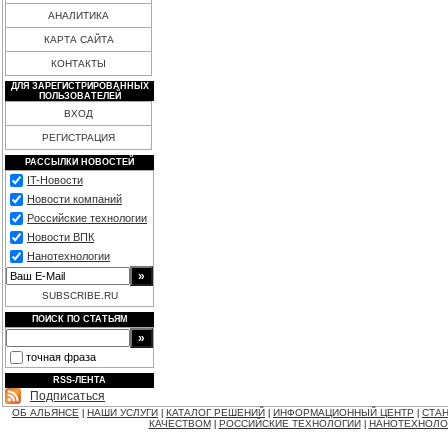
АНАЛИТИКА
КАРТА САЙТА
КОНТАКТЫ
ДЛЯ ЗАРЕГИСТРИРОВАННЫХ
ПОЛЬЗОВАТЕЛЕЙ
ВХОД
РЕГИСТРАЦИЯ
РАССЫЛКИ НОВОСТЕЙ
IT-Новости
Новости компаний
Российские технологии
Новости ВПК
Нанотехнологии
SUBSCRIBE.RU
ПОИСК ПО СТАТЬЯМ
точная фраза
RSS-ЛЕНТА
Подписаться
ОБ АЛЬЯНСЕ
НАШИ УСЛУГИ
КАТАЛОГ РЕШЕНИЙ
ИНФОРМАЦИОННЫЙ ЦЕНТР
СТАН
|
|
|
|
КАЧЕСТВОМ
РОССИЙСКИЕ ТЕХНОЛОГИИ
НАНОТЕХНОЛО
|
|