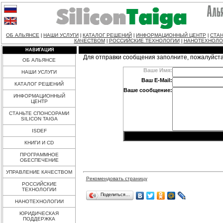
ОБ АЛЬЯНСЕ
НАШИ УСЛУГИ
КАТАЛОГ РЕШЕНИЙ
ИНФОРМАЦИОННЫЙ ЦЕНТР
СТАН
|
|
|
|
КАЧЕСТВОМ
РОССИЙСКИЕ ТЕХНОЛОГИИ
НАНОТЕХНОЛО
|
|
НАВИГАЦИЯ
Для отправки сообщения заполните, пожалуйст
ОБ АЛЬЯНСЕ
Ваше Имя:
НАШИ УСЛУГИ
Ваш E-Mail:
КАТАЛОГ РЕШЕНИЙ
Ваше сообщение:
ИНФОРМАЦИОННЫЙ
ЦЕНТР
СТАНЬТЕ СПОНСОРАМИ
SILICON TAIGA
ISDEF
КНИГИ И CD
ПРОГРАММНОЕ
ОБЕСПЕЧЕНИЕ
УПРАВЛЕНИЕ КАЧЕСТВОМ
Рекомендовать страницу
РОССИЙСКИЕ
ТЕХНОЛОГИИ
Поделиться…
НАНОТЕХНОЛОГИИ
ЮРИДИЧЕСКАЯ
ПОДДЕРЖКА