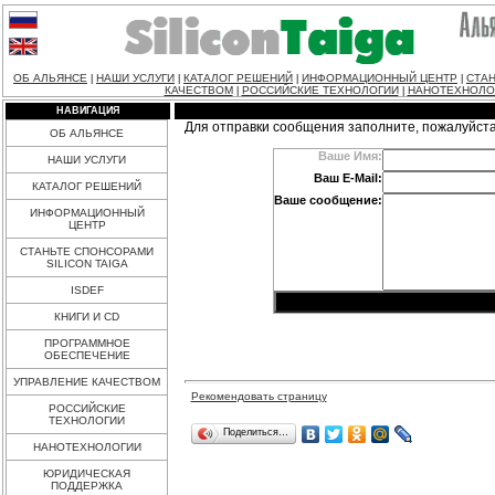
ОБ АЛЬЯНСЕ
НАШИ УСЛУГИ
КАТАЛОГ РЕШЕНИЙ
ИНФОРМАЦИОННЫЙ ЦЕНТР
СТАН
|
|
|
|
КАЧЕСТВОМ
РОССИЙСКИЕ ТЕХНОЛОГИИ
НАНОТЕХНОЛО
|
|
НАВИГАЦИЯ
Для отправки сообщения заполните, пожалуйст
ОБ АЛЬЯНСЕ
Ваше Имя:
НАШИ УСЛУГИ
Ваш E-Mail:
КАТАЛОГ РЕШЕНИЙ
Ваше сообщение:
ИНФОРМАЦИОННЫЙ
ЦЕНТР
СТАНЬТЕ СПОНСОРАМИ
SILICON TAIGA
ISDEF
КНИГИ И CD
ПРОГРАММНОЕ
ОБЕСПЕЧЕНИЕ
УПРАВЛЕНИЕ КАЧЕСТВОМ
Рекомендовать страницу
РОССИЙСКИЕ
ТЕХНОЛОГИИ
Поделиться…
НАНОТЕХНОЛОГИИ
ЮРИДИЧЕСКАЯ
ПОДДЕРЖКА