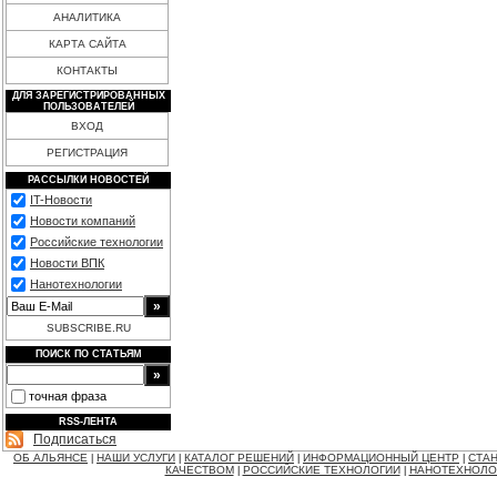
АНАЛИТИКА
КАРТА САЙТА
КОНТАКТЫ
ДЛЯ ЗАРЕГИСТРИРОВАННЫХ
ПОЛЬЗОВАТЕЛЕЙ
ВХОД
РЕГИСТРАЦИЯ
РАССЫЛКИ НОВОСТЕЙ
IT-Новости
Новости компаний
Российские технологии
Новости ВПК
Нанотехнологии
SUBSCRIBE.RU
ПОИСК ПО СТАТЬЯМ
точная фраза
RSS-ЛЕНТА
Подписаться
ОБ АЛЬЯНСЕ
НАШИ УСЛУГИ
КАТАЛОГ РЕШЕНИЙ
ИНФОРМАЦИОННЫЙ ЦЕНТР
СТАН
|
|
|
|
КАЧЕСТВОМ
РОССИЙСКИЕ ТЕХНОЛОГИИ
НАНОТЕХНОЛО
|
|