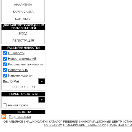
АНАЛИТИКА
КАРТА САЙТА
КОНТАКТЫ
ДЛЯ ЗАРЕГИСТРИРОВАННЫХ
ПОЛЬЗОВАТЕЛЕЙ
ВХОД
РЕГИСТРАЦИЯ
РАССЫЛКИ НОВОСТЕЙ
IT-Новости
Новости компаний
Российские технологии
Новости ВПК
Нанотехнологии
SUBSCRIBE.RU
ПОИСК ПО СТАТЬЯМ
точная фраза
RSS-ЛЕНТА
Подписаться
ОБ АЛЬЯНСЕ
НАШИ УСЛУГИ
КАТАЛОГ РЕШЕНИЙ
ИНФОРМАЦИОННЫЙ ЦЕНТР
СТАН
|
|
|
|
КАЧЕСТВОМ
РОССИЙСКИЕ ТЕХНОЛОГИИ
НАНОТЕХНОЛО
|
|