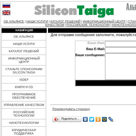
ОБ АЛЬЯНСЕ
НАШИ УСЛУГИ
КАТАЛОГ РЕШЕНИЙ
ИНФОРМАЦИОННЫЙ ЦЕНТР
СТАН
|
|
|
|
КАЧЕСТВОМ
РОССИЙСКИЕ ТЕХНОЛОГИИ
НАНОТЕХНОЛО
|
|
НАВИГАЦИЯ
Для отправки сообщения заполните, пожалуйст
ОБ АЛЬЯНСЕ
Ваше Имя:
НАШИ УСЛУГИ
Ваш E-Mail:
КАТАЛОГ РЕШЕНИЙ
Ваше сообщение:
ИНФОРМАЦИОННЫЙ
ЦЕНТР
СТАНЬТЕ СПОНСОРАМИ
SILICON TAIGA
ISDEF
КНИГИ И CD
ПРОГРАММНОЕ
ОБЕСПЕЧЕНИЕ
УПРАВЛЕНИЕ КАЧЕСТВОМ
Рекомендовать страницу
РОССИЙСКИЕ
ТЕХНОЛОГИИ
Поделиться…
НАНОТЕХНОЛОГИИ
ЮРИДИЧЕСКАЯ
ПОДДЕРЖКА