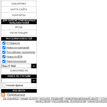
АНАЛИТИКА
КАРТА САЙТА
КОНТАКТЫ
ДЛЯ ЗАРЕГИСТРИРОВАННЫХ
ПОЛЬЗОВАТЕЛЕЙ
ВХОД
РЕГИСТРАЦИЯ
РАССЫЛКИ НОВОСТЕЙ
IT-Новости
Новости компаний
Российские технологии
Новости ВПК
Нанотехнологии
SUBSCRIBE.RU
ПОИСК ПО СТАТЬЯМ
точная фраза
RSS-ЛЕНТА
Подписаться
ОБ АЛЬЯНСЕ
НАШИ УСЛУГИ
КАТАЛОГ РЕШЕНИЙ
ИНФОРМАЦИОННЫЙ ЦЕНТР
СТАН
|
|
|
|
КАЧЕСТВОМ
РОССИЙСКИЕ ТЕХНОЛОГИИ
НАНОТЕХНОЛО
|
|