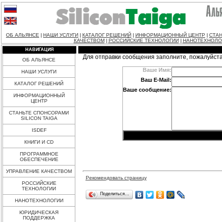
ОБ АЛЬЯНСЕ
НАШИ УСЛУГИ
КАТАЛОГ РЕШЕНИЙ
ИНФОРМАЦИОННЫЙ ЦЕНТР
СТАН
|
|
|
|
КАЧЕСТВОМ
РОССИЙСКИЕ ТЕХНОЛОГИИ
НАНОТЕХНОЛО
|
|
НАВИГАЦИЯ
Для отправки сообщения заполните, пожалуйст
ОБ АЛЬЯНСЕ
Ваше Имя:
НАШИ УСЛУГИ
Ваш E-Mail:
КАТАЛОГ РЕШЕНИЙ
Ваше сообщение:
ИНФОРМАЦИОННЫЙ
ЦЕНТР
СТАНЬТЕ СПОНСОРАМИ
SILICON TAIGA
ISDEF
КНИГИ И CD
ПРОГРАММНОЕ
ОБЕСПЕЧЕНИЕ
УПРАВЛЕНИЕ КАЧЕСТВОМ
Рекомендовать страницу
РОССИЙСКИЕ
ТЕХНОЛОГИИ
Поделиться…
НАНОТЕХНОЛОГИИ
ЮРИДИЧЕСКАЯ
ПОДДЕРЖКА