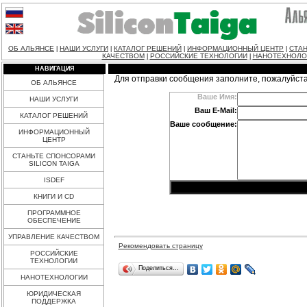
ОБ АЛЬЯНСЕ
НАШИ УСЛУГИ
КАТАЛОГ РЕШЕНИЙ
ИНФОРМАЦИОННЫЙ ЦЕНТР
СТАН
|
|
|
|
КАЧЕСТВОМ
РОССИЙСКИЕ ТЕХНОЛОГИИ
НАНОТЕХНОЛО
|
|
НАВИГАЦИЯ
Для отправки сообщения заполните, пожалуйст
ОБ АЛЬЯНСЕ
Ваше Имя:
НАШИ УСЛУГИ
Ваш E-Mail:
КАТАЛОГ РЕШЕНИЙ
Ваше сообщение:
ИНФОРМАЦИОННЫЙ
ЦЕНТР
СТАНЬТЕ СПОНСОРАМИ
SILICON TAIGA
ISDEF
КНИГИ И CD
ПРОГРАММНОЕ
ОБЕСПЕЧЕНИЕ
УПРАВЛЕНИЕ КАЧЕСТВОМ
Рекомендовать страницу
РОССИЙСКИЕ
ТЕХНОЛОГИИ
Поделиться…
НАНОТЕХНОЛОГИИ
ЮРИДИЧЕСКАЯ
ПОДДЕРЖКА