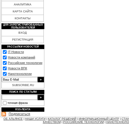
АНАЛИТИКА
КАРТА САЙТА
КОНТАКТЫ
ДЛЯ ЗАРЕГИСТРИРОВАННЫХ
ПОЛЬЗОВАТЕЛЕЙ
ВХОД
РЕГИСТРАЦИЯ
РАССЫЛКИ НОВОСТЕЙ
IT-Новости
Новости компаний
Российские технологии
Новости ВПК
Нанотехнологии
SUBSCRIBE.RU
ПОИСК ПО СТАТЬЯМ
точная фраза
RSS-ЛЕНТА
Подписаться
ОБ АЛЬЯНСЕ
НАШИ УСЛУГИ
КАТАЛОГ РЕШЕНИЙ
ИНФОРМАЦИОННЫЙ ЦЕНТР
СТАН
|
|
|
|
КАЧЕСТВОМ
РОССИЙСКИЕ ТЕХНОЛОГИИ
НАНОТЕХНОЛО
|
|