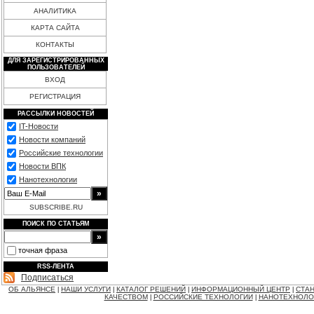
АНАЛИТИКА
КАРТА САЙТА
КОНТАКТЫ
ДЛЯ ЗАРЕГИСТРИРОВАННЫХ
ПОЛЬЗОВАТЕЛЕЙ
ВХОД
РЕГИСТРАЦИЯ
РАССЫЛКИ НОВОСТЕЙ
IT-Новости
Новости компаний
Российские технологии
Новости ВПК
Нанотехнологии
SUBSCRIBE.RU
ПОИСК ПО СТАТЬЯМ
точная фраза
RSS-ЛЕНТА
Подписаться
ОБ АЛЬЯНСЕ
НАШИ УСЛУГИ
КАТАЛОГ РЕШЕНИЙ
ИНФОРМАЦИОННЫЙ ЦЕНТР
СТАН
|
|
|
|
КАЧЕСТВОМ
РОССИЙСКИЕ ТЕХНОЛОГИИ
НАНОТЕХНОЛО
|
|