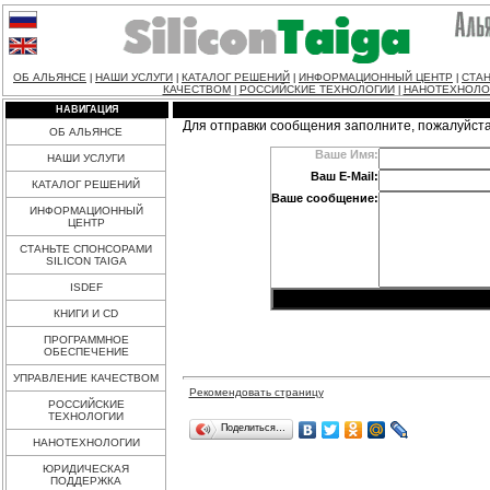
ОБ АЛЬЯНСЕ
НАШИ УСЛУГИ
КАТАЛОГ РЕШЕНИЙ
ИНФОРМАЦИОННЫЙ ЦЕНТР
СТАН
|
|
|
|
КАЧЕСТВОМ
РОССИЙСКИЕ ТЕХНОЛОГИИ
НАНОТЕХНОЛО
|
|
НАВИГАЦИЯ
Для отправки сообщения заполните, пожалуйст
ОБ АЛЬЯНСЕ
Ваше Имя:
НАШИ УСЛУГИ
Ваш E-Mail:
КАТАЛОГ РЕШЕНИЙ
Ваше сообщение:
ИНФОРМАЦИОННЫЙ
ЦЕНТР
СТАНЬТЕ СПОНСОРАМИ
SILICON TAIGA
ISDEF
КНИГИ И CD
ПРОГРАММНОЕ
ОБЕСПЕЧЕНИЕ
УПРАВЛЕНИЕ КАЧЕСТВОМ
Рекомендовать страницу
РОССИЙСКИЕ
ТЕХНОЛОГИИ
Поделиться…
НАНОТЕХНОЛОГИИ
ЮРИДИЧЕСКАЯ
ПОДДЕРЖКА