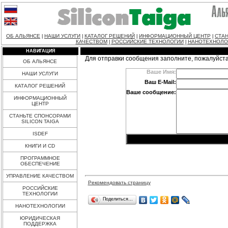
ОБ АЛЬЯНСЕ
НАШИ УСЛУГИ
КАТАЛОГ РЕШЕНИЙ
ИНФОРМАЦИОННЫЙ ЦЕНТР
СТАН
|
|
|
|
КАЧЕСТВОМ
РОССИЙСКИЕ ТЕХНОЛОГИИ
НАНОТЕХНОЛО
|
|
НАВИГАЦИЯ
Для отправки сообщения заполните, пожалуйст
ОБ АЛЬЯНСЕ
Ваше Имя:
НАШИ УСЛУГИ
Ваш E-Mail:
КАТАЛОГ РЕШЕНИЙ
Ваше сообщение:
ИНФОРМАЦИОННЫЙ
ЦЕНТР
СТАНЬТЕ СПОНСОРАМИ
SILICON TAIGA
ISDEF
КНИГИ И CD
ПРОГРАММНОЕ
ОБЕСПЕЧЕНИЕ
УПРАВЛЕНИЕ КАЧЕСТВОМ
Рекомендовать страницу
РОССИЙСКИЕ
ТЕХНОЛОГИИ
Поделиться…
НАНОТЕХНОЛОГИИ
ЮРИДИЧЕСКАЯ
ПОДДЕРЖКА