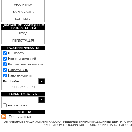
АНАЛИТИКА
КАРТА САЙТА
КОНТАКТЫ
ДЛЯ ЗАРЕГИСТРИРОВАННЫХ
ПОЛЬЗОВАТЕЛЕЙ
ВХОД
РЕГИСТРАЦИЯ
РАССЫЛКИ НОВОСТЕЙ
IT-Новости
Новости компаний
Российские технологии
Новости ВПК
Нанотехнологии
SUBSCRIBE.RU
ПОИСК ПО СТАТЬЯМ
точная фраза
RSS-ЛЕНТА
Подписаться
ОБ АЛЬЯНСЕ
НАШИ УСЛУГИ
КАТАЛОГ РЕШЕНИЙ
ИНФОРМАЦИОННЫЙ ЦЕНТР
СТАН
|
|
|
|
КАЧЕСТВОМ
РОССИЙСКИЕ ТЕХНОЛОГИИ
НАНОТЕХНОЛО
|
|