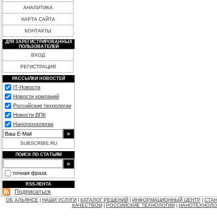
АНАЛИТИКА
КАРТА САЙТА
КОНТАКТЫ
ДЛЯ ЗАРЕГИСТРИРОВАННЫХ
ПОЛЬЗОВАТЕЛЕЙ
ВХОД
РЕГИСТРАЦИЯ
РАССЫЛКИ НОВОСТЕЙ
IT-Новости
Новости компаний
Российские технологии
Новости ВПК
Нанотехнологии
SUBSCRIBE.RU
ПОИСК ПО СТАТЬЯМ
точная фраза
RSS-ЛЕНТА
Подписаться
ОБ АЛЬЯНСЕ
НАШИ УСЛУГИ
КАТАЛОГ РЕШЕНИЙ
ИНФОРМАЦИОННЫЙ ЦЕНТР
СТАН
|
|
|
|
КАЧЕСТВОМ
РОССИЙСКИЕ ТЕХНОЛОГИИ
НАНОТЕХНОЛО
|
|