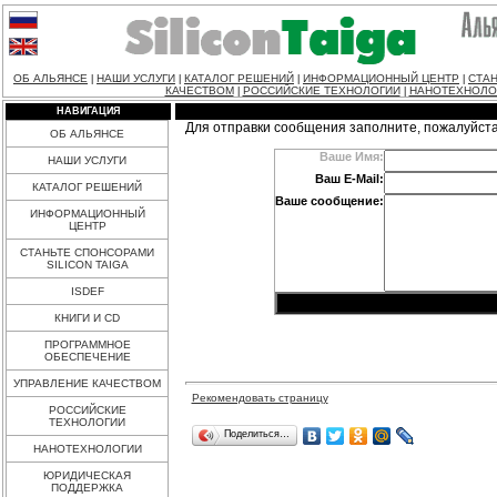
ОБ АЛЬЯНСЕ
НАШИ УСЛУГИ
КАТАЛОГ РЕШЕНИЙ
ИНФОРМАЦИОННЫЙ ЦЕНТР
СТАН
|
|
|
|
КАЧЕСТВОМ
РОССИЙСКИЕ ТЕХНОЛОГИИ
НАНОТЕХНОЛО
|
|
НАВИГАЦИЯ
Для отправки сообщения заполните, пожалуйст
ОБ АЛЬЯНСЕ
Ваше Имя:
НАШИ УСЛУГИ
Ваш E-Mail:
КАТАЛОГ РЕШЕНИЙ
Ваше сообщение:
ИНФОРМАЦИОННЫЙ
ЦЕНТР
СТАНЬТЕ СПОНСОРАМИ
SILICON TAIGA
ISDEF
КНИГИ И CD
ПРОГРАММНОЕ
ОБЕСПЕЧЕНИЕ
УПРАВЛЕНИЕ КАЧЕСТВОМ
Рекомендовать страницу
РОССИЙСКИЕ
ТЕХНОЛОГИИ
Поделиться…
НАНОТЕХНОЛОГИИ
ЮРИДИЧЕСКАЯ
ПОДДЕРЖКА