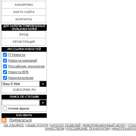
АНАЛИТИКА
КАРТА САЙТА
КОНТАКТЫ
ДЛЯ ЗАРЕГИСТРИРОВАННЫХ
ПОЛЬЗОВАТЕЛЕЙ
ВХОД
РЕГИСТРАЦИЯ
РАССЫЛКИ НОВОСТЕЙ
IT-Новости
Новости компаний
Российские технологии
Новости ВПК
Нанотехнологии
SUBSCRIBE.RU
ПОИСК ПО СТАТЬЯМ
точная фраза
RSS-ЛЕНТА
Подписаться
ОБ АЛЬЯНСЕ
НАШИ УСЛУГИ
КАТАЛОГ РЕШЕНИЙ
ИНФОРМАЦИОННЫЙ ЦЕНТР
СТАН
|
|
|
|
КАЧЕСТВОМ
РОССИЙСКИЕ ТЕХНОЛОГИИ
НАНОТЕХНОЛО
|
|