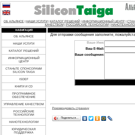
ОБ АЛЬЯНСЕ
НАШИ УСЛУГИ
КАТАЛОГ РЕШЕНИЙ
ИНФОРМАЦИОННЫЙ ЦЕНТР
СТАН
|
|
|
|
КАЧЕСТВОМ
РОССИЙСКИЕ ТЕХНОЛОГИИ
НАНОТЕХНОЛО
|
|
НАВИГАЦИЯ
Для отправки сообщения заполните, пожалуйст
ОБ АЛЬЯНСЕ
Ваше Имя:
НАШИ УСЛУГИ
Ваш E-Mail:
КАТАЛОГ РЕШЕНИЙ
Ваше сообщение:
ИНФОРМАЦИОННЫЙ
ЦЕНТР
СТАНЬТЕ СПОНСОРАМИ
SILICON TAIGA
ISDEF
КНИГИ И CD
ПРОГРАММНОЕ
ОБЕСПЕЧЕНИЕ
УПРАВЛЕНИЕ КАЧЕСТВОМ
Рекомендовать страницу
РОССИЙСКИЕ
ТЕХНОЛОГИИ
Поделиться…
НАНОТЕХНОЛОГИИ
ЮРИДИЧЕСКАЯ
ПОДДЕРЖКА