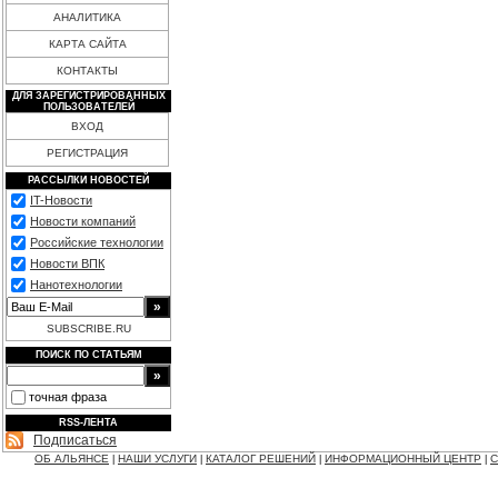
АНАЛИТИКА
КАРТА САЙТА
КОНТАКТЫ
ДЛЯ ЗАРЕГИСТРИРОВАННЫХ
ПОЛЬЗОВАТЕЛЕЙ
ВХОД
РЕГИСТРАЦИЯ
РАССЫЛКИ НОВОСТЕЙ
IT-Новости
Новости компаний
Российские технологии
Новости ВПК
Нанотехнологии
SUBSCRIBE.RU
ПОИСК ПО СТАТЬЯМ
точная фраза
RSS-ЛЕНТА
Подписаться
ОБ АЛЬЯНСЕ
НАШИ УСЛУГИ
КАТАЛОГ РЕШЕНИЙ
ИНФОРМАЦИОННЫЙ ЦЕНТР
С
|
|
|
|