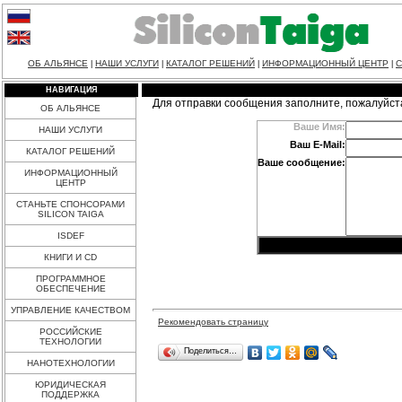
ОБ АЛЬЯНСЕ
НАШИ УСЛУГИ
КАТАЛОГ РЕШЕНИЙ
ИНФОРМАЦИОННЫЙ ЦЕНТР
С
|
|
|
|
НАВИГАЦИЯ
Для отправки сообщения заполните, пожалуйст
ОБ АЛЬЯНСЕ
Ваше Имя:
НАШИ УСЛУГИ
Ваш E-Mail:
КАТАЛОГ РЕШЕНИЙ
Ваше сообщение:
ИНФОРМАЦИОННЫЙ
ЦЕНТР
СТАНЬТЕ СПОНСОРАМИ
SILICON TAIGA
ISDEF
КНИГИ И CD
ПРОГРАММНОЕ
ОБЕСПЕЧЕНИЕ
УПРАВЛЕНИЕ КАЧЕСТВОМ
Рекомендовать страницу
РОССИЙСКИЕ
ТЕХНОЛОГИИ
Поделиться…
НАНОТЕХНОЛОГИИ
ЮРИДИЧЕСКАЯ
ПОДДЕРЖКА