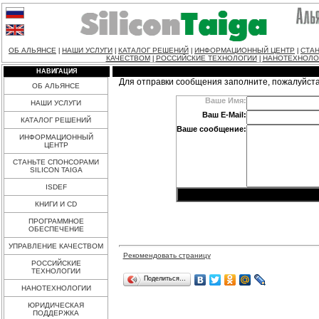
ОБ АЛЬЯНСЕ
НАШИ УСЛУГИ
КАТАЛОГ РЕШЕНИЙ
ИНФОРМАЦИОННЫЙ ЦЕНТР
СТАН
|
|
|
|
КАЧЕСТВОМ
РОССИЙСКИЕ ТЕХНОЛОГИИ
НАНОТЕХНОЛО
|
|
НАВИГАЦИЯ
Для отправки сообщения заполните, пожалуйст
ОБ АЛЬЯНСЕ
Ваше Имя:
НАШИ УСЛУГИ
Ваш E-Mail:
КАТАЛОГ РЕШЕНИЙ
Ваше сообщение:
ИНФОРМАЦИОННЫЙ
ЦЕНТР
СТАНЬТЕ СПОНСОРАМИ
SILICON TAIGA
ISDEF
КНИГИ И CD
ПРОГРАММНОЕ
ОБЕСПЕЧЕНИЕ
УПРАВЛЕНИЕ КАЧЕСТВОМ
Рекомендовать страницу
РОССИЙСКИЕ
ТЕХНОЛОГИИ
Поделиться…
НАНОТЕХНОЛОГИИ
ЮРИДИЧЕСКАЯ
ПОДДЕРЖКА