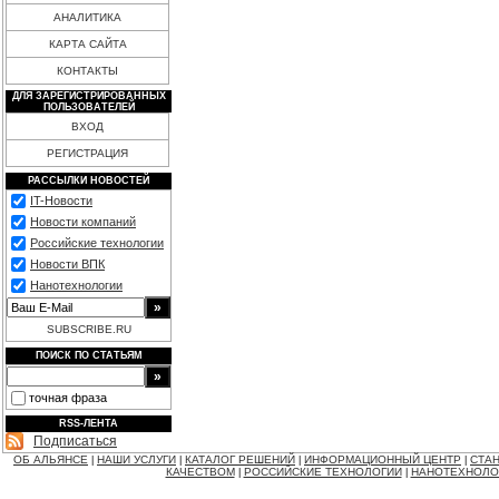
АНАЛИТИКА
КАРТА САЙТА
КОНТАКТЫ
ДЛЯ ЗАРЕГИСТРИРОВАННЫХ
ПОЛЬЗОВАТЕЛЕЙ
ВХОД
РЕГИСТРАЦИЯ
РАССЫЛКИ НОВОСТЕЙ
IT-Новости
Новости компаний
Российские технологии
Новости ВПК
Нанотехнологии
SUBSCRIBE.RU
ПОИСК ПО СТАТЬЯМ
точная фраза
RSS-ЛЕНТА
Подписаться
ОБ АЛЬЯНСЕ
НАШИ УСЛУГИ
КАТАЛОГ РЕШЕНИЙ
ИНФОРМАЦИОННЫЙ ЦЕНТР
СТАН
|
|
|
|
КАЧЕСТВОМ
РОССИЙСКИЕ ТЕХНОЛОГИИ
НАНОТЕХНОЛО
|
|