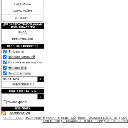
АНАЛИТИКА
КАРТА САЙТА
КОНТАКТЫ
ДЛЯ ЗАРЕГИСТРИРОВАННЫХ
ПОЛЬЗОВАТЕЛЕЙ
ВХОД
РЕГИСТРАЦИЯ
РАССЫЛКИ НОВОСТЕЙ
IT-Новости
Новости компаний
Российские технологии
Новости ВПК
Нанотехнологии
SUBSCRIBE.RU
ПОИСК ПО СТАТЬЯМ
точная фраза
RSS-ЛЕНТА
Подписаться
ОБ АЛЬЯНСЕ
НАШИ УСЛУГИ
КАТАЛОГ РЕШЕНИЙ
ИНФОРМАЦИОННЫЙ ЦЕНТР
СТАН
|
|
|
|
КАЧЕСТВОМ
РОССИЙСКИЕ ТЕХНОЛОГИИ
НАНОТЕХНОЛО
|
|