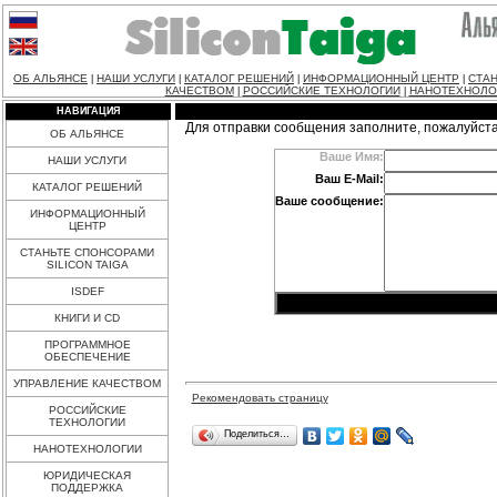
ОБ АЛЬЯНСЕ
НАШИ УСЛУГИ
КАТАЛОГ РЕШЕНИЙ
ИНФОРМАЦИОННЫЙ ЦЕНТР
СТАН
|
|
|
|
КАЧЕСТВОМ
РОССИЙСКИЕ ТЕХНОЛОГИИ
НАНОТЕХНОЛО
|
|
НАВИГАЦИЯ
Для отправки сообщения заполните, пожалуйст
ОБ АЛЬЯНСЕ
Ваше Имя:
НАШИ УСЛУГИ
Ваш E-Mail:
КАТАЛОГ РЕШЕНИЙ
Ваше сообщение:
ИНФОРМАЦИОННЫЙ
ЦЕНТР
СТАНЬТЕ СПОНСОРАМИ
SILICON TAIGA
ISDEF
КНИГИ И CD
ПРОГРАММНОЕ
ОБЕСПЕЧЕНИЕ
УПРАВЛЕНИЕ КАЧЕСТВОМ
Рекомендовать страницу
РОССИЙСКИЕ
ТЕХНОЛОГИИ
Поделиться…
НАНОТЕХНОЛОГИИ
ЮРИДИЧЕСКАЯ
ПОДДЕРЖКА