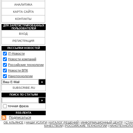
АНАЛИТИКА
КАРТА САЙТА
КОНТАКТЫ
ДЛЯ ЗАРЕГИСТРИРОВАННЫХ
ПОЛЬЗОВАТЕЛЕЙ
ВХОД
РЕГИСТРАЦИЯ
РАССЫЛКИ НОВОСТЕЙ
IT-Новости
Новости компаний
Российские технологии
Новости ВПК
Нанотехнологии
SUBSCRIBE.RU
ПОИСК ПО СТАТЬЯМ
точная фраза
RSS-ЛЕНТА
Подписаться
ОБ АЛЬЯНСЕ
НАШИ УСЛУГИ
КАТАЛОГ РЕШЕНИЙ
ИНФОРМАЦИОННЫЙ ЦЕНТР
СТАН
|
|
|
|
КАЧЕСТВОМ
РОССИЙСКИЕ ТЕХНОЛОГИИ
НАНОТЕХНОЛО
|
|