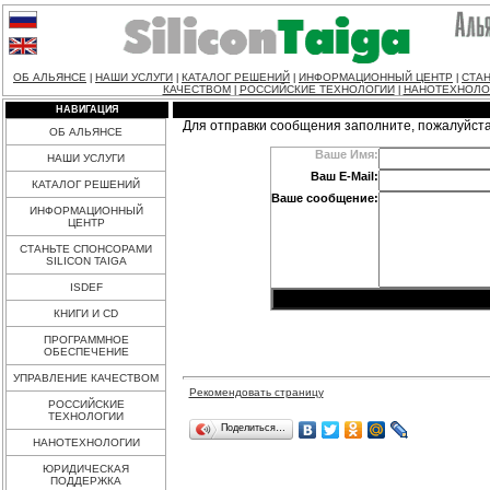
ОБ АЛЬЯНСЕ
НАШИ УСЛУГИ
КАТАЛОГ РЕШЕНИЙ
ИНФОРМАЦИОННЫЙ ЦЕНТР
СТАН
|
|
|
|
КАЧЕСТВОМ
РОССИЙСКИЕ ТЕХНОЛОГИИ
НАНОТЕХНОЛО
|
|
НАВИГАЦИЯ
Для отправки сообщения заполните, пожалуйст
ОБ АЛЬЯНСЕ
Ваше Имя:
НАШИ УСЛУГИ
Ваш E-Mail:
КАТАЛОГ РЕШЕНИЙ
Ваше сообщение:
ИНФОРМАЦИОННЫЙ
ЦЕНТР
СТАНЬТЕ СПОНСОРАМИ
SILICON TAIGA
ISDEF
КНИГИ И CD
ПРОГРАММНОЕ
ОБЕСПЕЧЕНИЕ
УПРАВЛЕНИЕ КАЧЕСТВОМ
Рекомендовать страницу
РОССИЙСКИЕ
ТЕХНОЛОГИИ
Поделиться…
НАНОТЕХНОЛОГИИ
ЮРИДИЧЕСКАЯ
ПОДДЕРЖКА