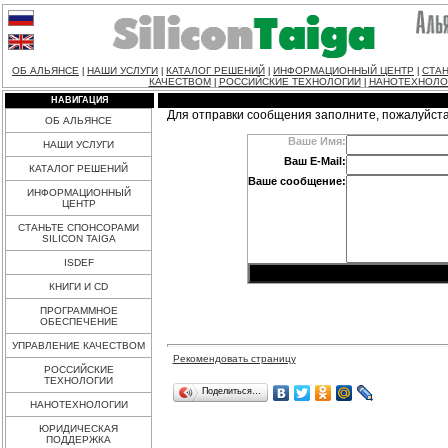
ОБ АЛЬЯНСЕ
НАШИ УСЛУГИ
КАТАЛОГ РЕШЕНИЙ
ИНФОРМАЦИОННЫЙ ЦЕНТР
СТАН
|
|
|
|
КАЧЕСТВОМ
РОССИЙСКИЕ ТЕХНОЛОГИИ
НАНОТЕХНОЛО
|
|
НАВИГАЦИЯ
Для отправки сообщения заполните, пожалуйст
ОБ АЛЬЯНСЕ
Ваше Имя:
НАШИ УСЛУГИ
Ваш E-Mail:
КАТАЛОГ РЕШЕНИЙ
Ваше сообщение:
ИНФОРМАЦИОННЫЙ
ЦЕНТР
СТАНЬТЕ СПОНСОРАМИ
SILICON TAIGA
ISDEF
КНИГИ И CD
ПРОГРАММНОЕ
ОБЕСПЕЧЕНИЕ
УПРАВЛЕНИЕ КАЧЕСТВОМ
Рекомендовать страницу
РОССИЙСКИЕ
ТЕХНОЛОГИИ
Поделиться…
НАНОТЕХНОЛОГИИ
ЮРИДИЧЕСКАЯ
ПОДДЕРЖКА