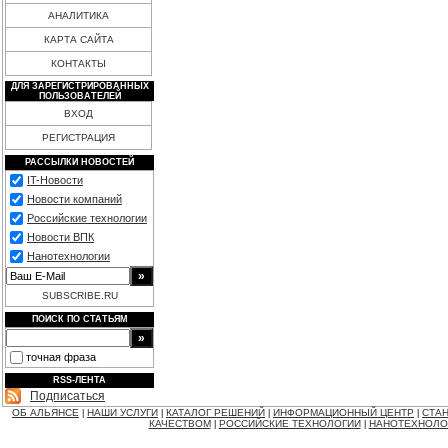
АНАЛИТИКА
КАРТА САЙТА
КОНТАКТЫ
ДЛЯ ЗАРЕГИСТРИРОВАННЫХ
ПОЛЬЗОВАТЕЛЕЙ
ВХОД
РЕГИСТРАЦИЯ
РАССЫЛКИ НОВОСТЕЙ
IT-Новости
Новости компаний
Российские технологии
Новости ВПК
Нанотехнологии
SUBSCRIBE.RU
ПОИСК ПО СТАТЬЯМ
точная фраза
RSS-ЛЕНТА
Подписаться
ОБ АЛЬЯНСЕ
НАШИ УСЛУГИ
КАТАЛОГ РЕШЕНИЙ
ИНФОРМАЦИОННЫЙ ЦЕНТР
СТАН
|
|
|
|
КАЧЕСТВОМ
РОССИЙСКИЕ ТЕХНОЛОГИИ
НАНОТЕХНОЛО
|
|