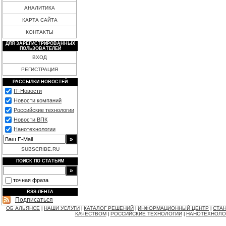
АНАЛИТИКА
КАРТА САЙТА
КОНТАКТЫ
ДЛЯ ЗАРЕГИСТРИРОВАННЫХ
ПОЛЬЗОВАТЕЛЕЙ
ВХОД
РЕГИСТРАЦИЯ
РАССЫЛКИ НОВОСТЕЙ
IT-Новости
Новости компаний
Российские технологии
Новости ВПК
Нанотехнологии
SUBSCRIBE.RU
ПОИСК ПО СТАТЬЯМ
точная фраза
RSS-ЛЕНТА
Подписаться
ОБ АЛЬЯНСЕ
НАШИ УСЛУГИ
КАТАЛОГ РЕШЕНИЙ
ИНФОРМАЦИОННЫЙ ЦЕНТР
СТАН
|
|
|
|
КАЧЕСТВОМ
РОССИЙСКИЕ ТЕХНОЛОГИИ
НАНОТЕХНОЛО
|
|