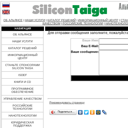
ОБ АЛЬЯНСЕ
НАШИ УСЛУГИ
КАТАЛОГ РЕШЕНИЙ
ИНФОРМАЦИОННЫЙ ЦЕНТР
СТАН
|
|
|
|
КАЧЕСТВОМ
РОССИЙСКИЕ ТЕХНОЛОГИИ
НАНОТЕХНОЛО
|
|
НАВИГАЦИЯ
Для отправки сообщения заполните, пожалуйст
ОБ АЛЬЯНСЕ
Ваше Имя:
НАШИ УСЛУГИ
Ваш E-Mail:
КАТАЛОГ РЕШЕНИЙ
Ваше сообщение:
ИНФОРМАЦИОННЫЙ
ЦЕНТР
СТАНЬТЕ СПОНСОРАМИ
SILICON TAIGA
ISDEF
КНИГИ И CD
ПРОГРАММНОЕ
ОБЕСПЕЧЕНИЕ
УПРАВЛЕНИЕ КАЧЕСТВОМ
Рекомендовать страницу
РОССИЙСКИЕ
ТЕХНОЛОГИИ
Поделиться…
НАНОТЕХНОЛОГИИ
ЮРИДИЧЕСКАЯ
ПОДДЕРЖКА