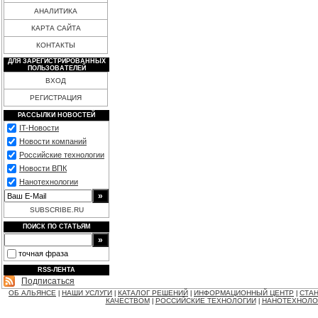
АНАЛИТИКА
КАРТА САЙТА
КОНТАКТЫ
ДЛЯ ЗАРЕГИСТРИРОВАННЫХ
ПОЛЬЗОВАТЕЛЕЙ
ВХОД
РЕГИСТРАЦИЯ
РАССЫЛКИ НОВОСТЕЙ
IT-Новости
Новости компаний
Российские технологии
Новости ВПК
Нанотехнологии
SUBSCRIBE.RU
ПОИСК ПО СТАТЬЯМ
точная фраза
RSS-ЛЕНТА
Подписаться
ОБ АЛЬЯНСЕ
НАШИ УСЛУГИ
КАТАЛОГ РЕШЕНИЙ
ИНФОРМАЦИОННЫЙ ЦЕНТР
СТАН
|
|
|
|
КАЧЕСТВОМ
РОССИЙСКИЕ ТЕХНОЛОГИИ
НАНОТЕХНОЛО
|
|