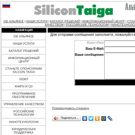
ОБ АЛЬЯНСЕ
НАШИ УСЛУГИ
КАТАЛОГ РЕШЕНИЙ
ИНФОРМАЦИОННЫЙ ЦЕНТР
СТАН
|
|
|
|
КАЧЕСТВОМ
РОССИЙСКИЕ ТЕХНОЛОГИИ
НАНОТЕХНОЛО
|
|
НАВИГАЦИЯ
Для отправки сообщения заполните, пожалуйст
ОБ АЛЬЯНСЕ
Ваше Имя:
НАШИ УСЛУГИ
Ваш E-Mail:
КАТАЛОГ РЕШЕНИЙ
Ваше сообщение:
ИНФОРМАЦИОННЫЙ
ЦЕНТР
СТАНЬТЕ СПОНСОРАМИ
SILICON TAIGA
ISDEF
КНИГИ И CD
ПРОГРАММНОЕ
ОБЕСПЕЧЕНИЕ
УПРАВЛЕНИЕ КАЧЕСТВОМ
Рекомендовать страницу
РОССИЙСКИЕ
ТЕХНОЛОГИИ
Поделиться…
НАНОТЕХНОЛОГИИ
ЮРИДИЧЕСКАЯ
ПОДДЕРЖКА