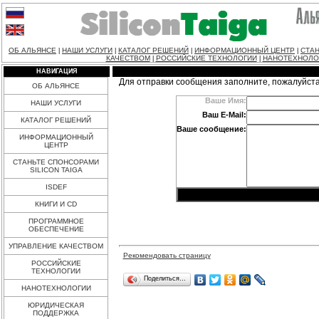
ОБ АЛЬЯНСЕ
НАШИ УСЛУГИ
КАТАЛОГ РЕШЕНИЙ
ИНФОРМАЦИОННЫЙ ЦЕНТР
СТАН
|
|
|
|
КАЧЕСТВОМ
РОССИЙСКИЕ ТЕХНОЛОГИИ
НАНОТЕХНОЛО
|
|
НАВИГАЦИЯ
Для отправки сообщения заполните, пожалуйст
ОБ АЛЬЯНСЕ
Ваше Имя:
НАШИ УСЛУГИ
Ваш E-Mail:
КАТАЛОГ РЕШЕНИЙ
Ваше сообщение:
ИНФОРМАЦИОННЫЙ
ЦЕНТР
СТАНЬТЕ СПОНСОРАМИ
SILICON TAIGA
ISDEF
КНИГИ И CD
ПРОГРАММНОЕ
ОБЕСПЕЧЕНИЕ
УПРАВЛЕНИЕ КАЧЕСТВОМ
Рекомендовать страницу
РОССИЙСКИЕ
ТЕХНОЛОГИИ
Поделиться…
НАНОТЕХНОЛОГИИ
ЮРИДИЧЕСКАЯ
ПОДДЕРЖКА