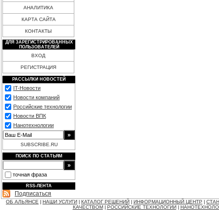
АНАЛИТИКА
КАРТА САЙТА
КОНТАКТЫ
ДЛЯ ЗАРЕГИСТРИРОВАННЫХ
ПОЛЬЗОВАТЕЛЕЙ
ВХОД
РЕГИСТРАЦИЯ
РАССЫЛКИ НОВОСТЕЙ
IT-Новости
Новости компаний
Российские технологии
Новости ВПК
Нанотехнологии
SUBSCRIBE.RU
ПОИСК ПО СТАТЬЯМ
точная фраза
RSS-ЛЕНТА
Подписаться
ОБ АЛЬЯНСЕ
НАШИ УСЛУГИ
КАТАЛОГ РЕШЕНИЙ
ИНФОРМАЦИОННЫЙ ЦЕНТР
СТАН
|
|
|
|
КАЧЕСТВОМ
РОССИЙСКИЕ ТЕХНОЛОГИИ
НАНОТЕХНОЛО
|
|