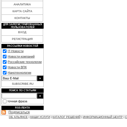
АНАЛИТИКА
КАРТА САЙТА
КОНТАКТЫ
ДЛЯ ЗАРЕГИСТРИРОВАННЫХ
ПОЛЬЗОВАТЕЛЕЙ
ВХОД
РЕГИСТРАЦИЯ
РАССЫЛКИ НОВОСТЕЙ
IT-Новости
Новости компаний
Российские технологии
Новости ВПК
Нанотехнологии
SUBSCRIBE.RU
ПОИСК ПО СТАТЬЯМ
точная фраза
RSS-ЛЕНТА
Подписаться
ОБ АЛЬЯНСЕ
НАШИ УСЛУГИ
КАТАЛОГ РЕШЕНИЙ
ИНФОРМАЦИОННЫЙ ЦЕНТР
С
|
|
|
|