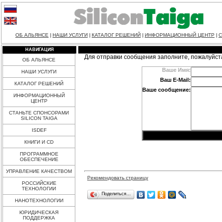
ОБ АЛЬЯНСЕ
НАШИ УСЛУГИ
КАТАЛОГ РЕШЕНИЙ
ИНФОРМАЦИОННЫЙ ЦЕНТР
С
|
|
|
|
НАВИГАЦИЯ
Для отправки сообщения заполните, пожалуйст
ОБ АЛЬЯНСЕ
Ваше Имя:
НАШИ УСЛУГИ
Ваш E-Mail:
КАТАЛОГ РЕШЕНИЙ
Ваше сообщение:
ИНФОРМАЦИОННЫЙ
ЦЕНТР
СТАНЬТЕ СПОНСОРАМИ
SILICON TAIGA
ISDEF
КНИГИ И CD
ПРОГРАММНОЕ
ОБЕСПЕЧЕНИЕ
УПРАВЛЕНИЕ КАЧЕСТВОМ
Рекомендовать страницу
РОССИЙСКИЕ
ТЕХНОЛОГИИ
Поделиться…
НАНОТЕХНОЛОГИИ
ЮРИДИЧЕСКАЯ
ПОДДЕРЖКА