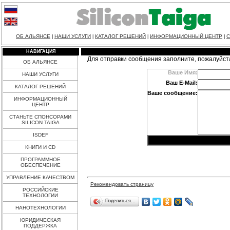
ОБ АЛЬЯНСЕ
НАШИ УСЛУГИ
КАТАЛОГ РЕШЕНИЙ
ИНФОРМАЦИОННЫЙ ЦЕНТР
С
|
|
|
|
НАВИГАЦИЯ
Для отправки сообщения заполните, пожалуйст
ОБ АЛЬЯНСЕ
Ваше Имя:
НАШИ УСЛУГИ
Ваш E-Mail:
КАТАЛОГ РЕШЕНИЙ
Ваше сообщение:
ИНФОРМАЦИОННЫЙ
ЦЕНТР
СТАНЬТЕ СПОНСОРАМИ
SILICON TAIGA
ISDEF
КНИГИ И CD
ПРОГРАММНОЕ
ОБЕСПЕЧЕНИЕ
УПРАВЛЕНИЕ КАЧЕСТВОМ
Рекомендовать страницу
РОССИЙСКИЕ
ТЕХНОЛОГИИ
Поделиться…
НАНОТЕХНОЛОГИИ
ЮРИДИЧЕСКАЯ
ПОДДЕРЖКА