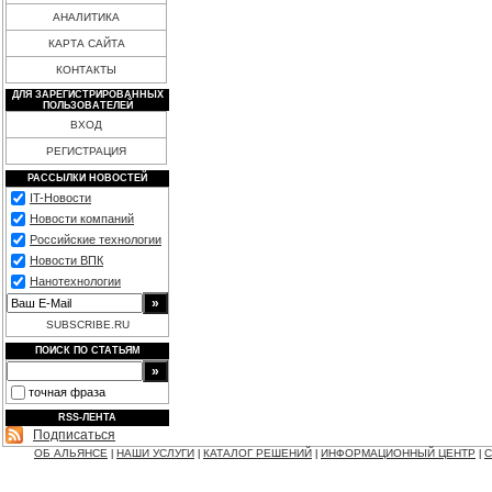
АНАЛИТИКА
КАРТА САЙТА
КОНТАКТЫ
ДЛЯ ЗАРЕГИСТРИРОВАННЫХ
ПОЛЬЗОВАТЕЛЕЙ
ВХОД
РЕГИСТРАЦИЯ
РАССЫЛКИ НОВОСТЕЙ
IT-Новости
Новости компаний
Российские технологии
Новости ВПК
Нанотехнологии
SUBSCRIBE.RU
ПОИСК ПО СТАТЬЯМ
точная фраза
RSS-ЛЕНТА
Подписаться
ОБ АЛЬЯНСЕ
НАШИ УСЛУГИ
КАТАЛОГ РЕШЕНИЙ
ИНФОРМАЦИОННЫЙ ЦЕНТР
С
|
|
|
|