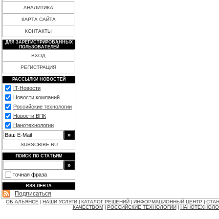
АНАЛИТИКА
КАРТА САЙТА
КОНТАКТЫ
ДЛЯ ЗАРЕГИСТРИРОВАННЫХ
ПОЛЬЗОВАТЕЛЕЙ
ВХОД
РЕГИСТРАЦИЯ
РАССЫЛКИ НОВОСТЕЙ
IT-Новости
Новости компаний
Российские технологии
Новости ВПК
Нанотехнологии
SUBSCRIBE.RU
ПОИСК ПО СТАТЬЯМ
точная фраза
RSS-ЛЕНТА
Подписаться
ОБ АЛЬЯНСЕ
НАШИ УСЛУГИ
КАТАЛОГ РЕШЕНИЙ
ИНФОРМАЦИОННЫЙ ЦЕНТР
СТАН
|
|
|
|
КАЧЕСТВОМ
РОССИЙСКИЕ ТЕХНОЛОГИИ
НАНОТЕХНОЛО
|
|