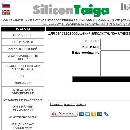
ОБ АЛЬЯНСЕ
НАШИ УСЛУГИ
КАТАЛОГ РЕШЕНИЙ
ИНФОРМАЦИОННЫЙ ЦЕНТР
СТАН
|
|
|
|
КАЧЕСТВОМ
РОССИЙСКИЕ ТЕХНОЛОГИИ
НАНОТЕХНОЛО
|
|
НАВИГАЦИЯ
Для отправки сообщения заполните, пожалуйст
ОБ АЛЬЯНСЕ
Ваше Имя:
НАШИ УСЛУГИ
Ваш E-Mail:
КАТАЛОГ РЕШЕНИЙ
Ваше сообщение:
ИНФОРМАЦИОННЫЙ
ЦЕНТР
СТАНЬТЕ СПОНСОРАМИ
SILICON TAIGA
ISDEF
КНИГИ И CD
ПРОГРАММНОЕ
ОБЕСПЕЧЕНИЕ
УПРАВЛЕНИЕ КАЧЕСТВОМ
Рекомендовать страницу
РОССИЙСКИЕ
ТЕХНОЛОГИИ
Поделиться…
НАНОТЕХНОЛОГИИ
ЮРИДИЧЕСКАЯ
ПОДДЕРЖКА