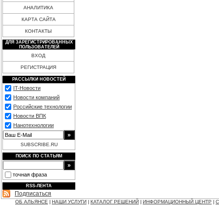
АНАЛИТИКА
КАРТА САЙТА
КОНТАКТЫ
ДЛЯ ЗАРЕГИСТРИРОВАННЫХ
ПОЛЬЗОВАТЕЛЕЙ
ВХОД
РЕГИСТРАЦИЯ
РАССЫЛКИ НОВОСТЕЙ
IT-Новости
Новости компаний
Российские технологии
Новости ВПК
Нанотехнологии
SUBSCRIBE.RU
ПОИСК ПО СТАТЬЯМ
точная фраза
RSS-ЛЕНТА
Подписаться
ОБ АЛЬЯНСЕ
НАШИ УСЛУГИ
КАТАЛОГ РЕШЕНИЙ
ИНФОРМАЦИОННЫЙ ЦЕНТР
С
|
|
|
|