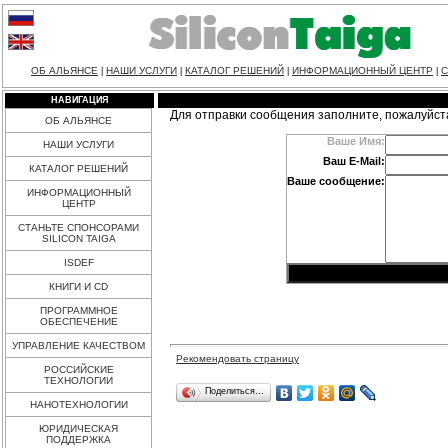
ОБ АЛЬЯНСЕ
НАШИ УСЛУГИ
КАТАЛОГ РЕШЕНИЙ
ИНФОРМАЦИОННЫЙ ЦЕНТР
С
|
|
|
|
НАВИГАЦИЯ
Для отправки сообщения заполните, пожалуйст
ОБ АЛЬЯНСЕ
Ваше Имя:
НАШИ УСЛУГИ
Ваш E-Mail:
КАТАЛОГ РЕШЕНИЙ
Ваше сообщение:
ИНФОРМАЦИОННЫЙ
ЦЕНТР
СТАНЬТЕ СПОНСОРАМИ
SILICON TAIGA
ISDEF
КНИГИ И CD
ПРОГРАММНОЕ
ОБЕСПЕЧЕНИЕ
УПРАВЛЕНИЕ КАЧЕСТВОМ
Рекомендовать страницу
РОССИЙСКИЕ
ТЕХНОЛОГИИ
Поделиться…
НАНОТЕХНОЛОГИИ
ЮРИДИЧЕСКАЯ
ПОДДЕРЖКА